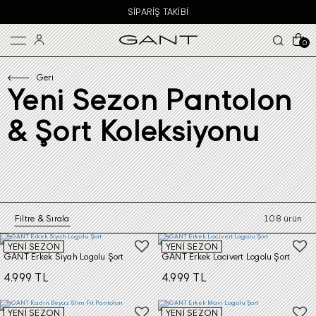
SIPARIŞ TAKIBI
0
Geri
Yeni Sezon Pantolon
& Şort Koleksiyonu
Filtre & Sırala
108 ürün
YENİ SEZON
YENİ SEZON
GANT Erkek Siyah Logolu Şort
GANT Erkek Lacivert Logolu Şort
4.999 TL
4.999 TL
YENİ SEZON
YENİ SEZON