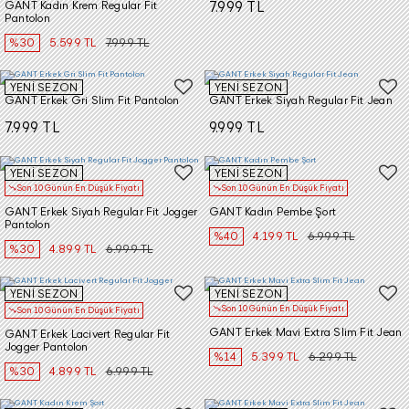
GANT Kadın Krem Regular Fit
7.999 TL
Pantolon
%30
5.599 TL
7.999 TL
YENİ SEZON
YENİ SEZON
GANT Erkek Gri Slim Fit Pantolon
GANT Erkek Siyah Regular Fit Jean
7.999 TL
9.999 TL
YENİ SEZON
YENİ SEZON
Son 10 Günün En Düşük Fiyatı
Son 10 Günün En Düşük Fiyatı
GANT Erkek Siyah Regular Fit Jogger
GANT Kadın Pembe Şort
Pantolon
%40
4.199 TL
6.999 TL
%30
4.899 TL
6.999 TL
YENİ SEZON
YENİ SEZON
Son 10 Günün En Düşük Fiyatı
Son 10 Günün En Düşük Fiyatı
GANT Erkek Mavi Extra Slim Fit Jean
GANT Erkek Lacivert Regular Fit
Jogger Pantolon
%14
5.399 TL
6.299 TL
%30
4.899 TL
6.999 TL