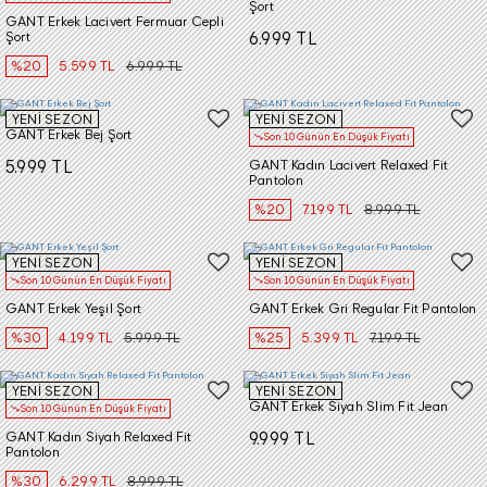
Şort
GANT Erkek Lacivert Fermuar Cepli
Şort
6.999 TL
%20
5.599 TL
6.999 TL
YENİ SEZON
YENİ SEZON
GANT Erkek Bej Şort
Son 10 Günün En Düşük Fiyatı
5.999 TL
GANT Kadın Lacivert Relaxed Fit
Pantolon
%20
7.199 TL
8.999 TL
YENİ SEZON
YENİ SEZON
Son 10 Günün En Düşük Fiyatı
Son 10 Günün En Düşük Fiyatı
GANT Erkek Yeşil Şort
GANT Erkek Gri Regular Fit Pantolon
%30
4.199 TL
5.999 TL
%25
5.399 TL
7.199 TL
YENİ SEZON
YENİ SEZON
GANT Erkek Siyah Slim Fit Jean
Son 10 Günün En Düşük Fiyatı
GANT Kadın Siyah Relaxed Fit
9.999 TL
Pantolon
%30
6.299 TL
8.999 TL