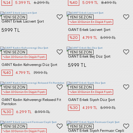
%14
5.399 TL
6.299 TL
%40
5.099 TL
8.499 TL
YENİ SEZON
YENİ SEZON
GANT Erkek Lacivert Şort
Son 10 Günün En Düşük Fiyatı
5.999 TL
GANT Erkek Lacivert Şort
%20
4.799 TL
5.999 TL
YENİ SEZON
YENİ SEZON
GANT Erkek Bej Düz Şort
Son 10 Günün En Düşük Fiyatı
GANT Kadın Kahverengi Düz Şort
5.999 TL
%40
4.799 TL
7.999 TL
YENİ SEZON
YENİ SEZON
Son 10 Günün En Düşük Fiyatı
Son 10 Günün En Düşük Fiyatı
GANT Kadın Kahverengi Relaxed Fit
GANT Erkek Siyah Düz Şort
Pantolon
%30
4.199 TL
5.999 TL
%30
6.299 TL
8.999 TL
YENİ SEZON
YENİ SEZON
GANT Erkek Siyah Fermuar Cepli
Son 10 Günün En Düşük Fiyatı