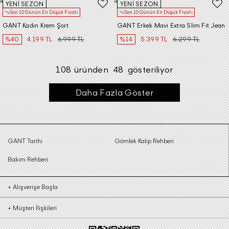
YENİ SEZON
YENİ SEZON
Son 10 Günün En Düşük Fiyatı
Son 10 Günün En Düşük Fiyatı
GANT Kadın Krem Şort
GANT Erkek Mavi Extra Slim Fit Jean
%40
4.199 TL
6.999 TL
%14
5.399 TL
6.299 TL
108
üründen
48
gösteriliyor
Daha Fazla Göster
GANT Tarihi
Gömlek Kalıp Rehberi
Bakım Rehberi
+
Alışverişe Başla
+
Müşteri İlişkileri