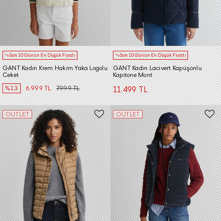
Son 10 Günün En Düşük Fiyatı
Son 10 Günün En Düşük Fiyatı
GANT Kadın Krem Hakim Yaka Logolu
GANT Kadın Lacivert Kapüşonlu
Ceket
Kapitone Mont
%13
6.999 TL
7.999 TL
11.499 TL
OUTLET
OUTLET