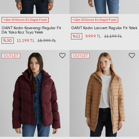
Son 10 Günün En Düşük Fiyatı
Son 10 Günün En Düşük Fiyatı
GANT Kadın Kaverengi Regular Fit
GANT Kadın Lacivert Regular Fit Yelek
Dik Yaka Kaz Tüyü Yelek
%11
9.999 TL
11.199 TL
%30
11.199 TL
15.999 TL
OUTLET
OUTLET