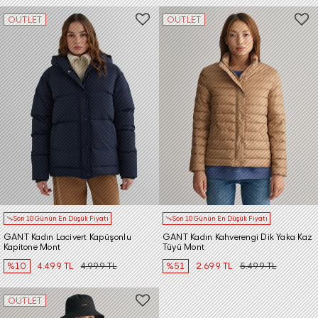
OUTLET
OUTLET
Son 10 Günün En Düşük Fiyatı
Son 10 Günün En Düşük Fiyatı
GANT Kadın Lacivert Kapüşonlu
GANT Kadın Kahverengi Dik Yaka Kaz
Kapitone Mont
Tüyü Mont
%10
4.499 TL
4.999 TL
%51
2.699 TL
5.499 TL
OUTLET