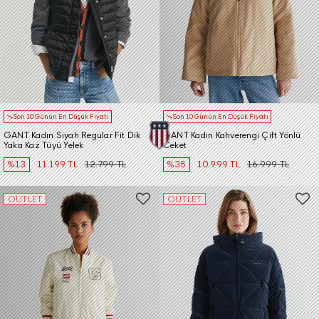
Son 10 Günün En Düşük Fiyatı
Son 10 Günün En Düşük Fiyatı
GANT Kadın Siyah Regular Fit Dik
GANT Kadın Kahverengi Çift Yönlü
Yaka Kaz Tüyü Yelek
Ceket
%13
11.199 TL
12.799 TL
%35
10.999 TL
16.999 TL
OUTLET
OUTLET