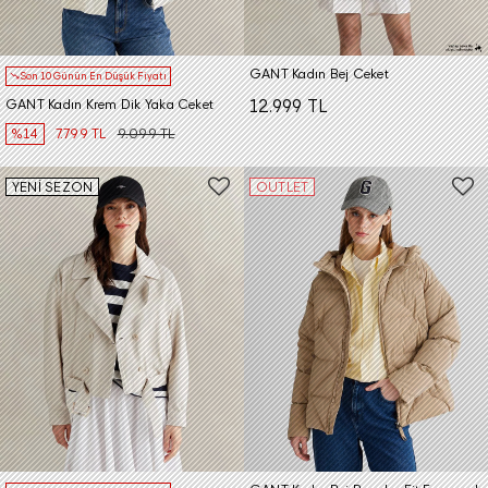
GANT Kadın Bej Ceket
Son 10 Günün En Düşük Fiyatı
GANT Kadın Krem Dik Yaka Ceket
12.999 TL
%14
7.799 TL
9.099 TL
YENİ SEZON
OUTLET