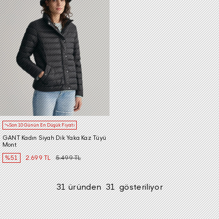
Son 10 Günün En Düşük Fiyatı
GANT Kadın Siyah Dik Yaka Kaz Tüyü
Mont
%51
2.699 TL
5.499 TL
31
üründen
31
gösteriliyor