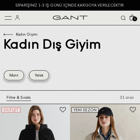
SIPARIŞINIZ 1-3 IŞ GÜNÜ IÇINDE KARGOYA VERILECEKTIR.
0
Kadın Giyim
Kadın Dış Giyim
Mont
Yelek
Filtre & Sırala
31 ürün
OUTLET
YENİ SEZON