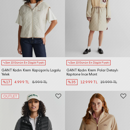
Son 10 Günün En Düşük Fiyatı
Son 10 Günün En Düşük Fiyatı
GANT Kadın Krem Kapüşonlu Logolu
GANT Kadın Krem Polar Detaylı
Yelek
Kapitone İnce Mont
%17
4.999 TL
5.999 TL
%35
12.999 TL
19.999 TL
OUTLET