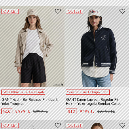
OUTLET
OUTLET
Son 10 Günün En Düşük Fiyatı
Son 10 Günün En Düşük Fiyatı
GANT Kadın Bej Relaxed Fit Klasik
GANT Kadın Lacivert Regular Fit
Yaka Trençkot
Hakim Yaka Logolu Bomber Ceket
%10
8.999 TL
9.999 TL
%10
9.499 TL
10.499 TL
OUTLET
OUTLET