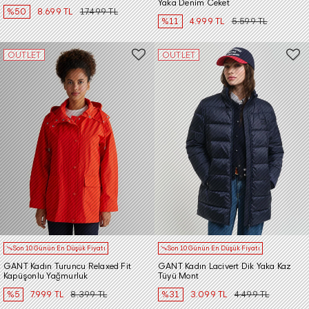
Yaka Denim Ceket
%50
8.699 TL
17.499 TL
%11
4.999 TL
5.599 TL
OUTLET
OUTLET
Son 10 Günün En Düşük Fiyatı
Son 10 Günün En Düşük Fiyatı
GANT Kadın Turuncu Relaxed Fit
GANT Kadın Lacivert Dik Yaka Kaz
Kapüşonlu Yağmurluk
Tüyü Mont
%5
7.999 TL
8.399 TL
%31
3.099 TL
4.499 TL