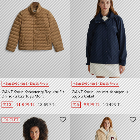
Son 10 Günün En Düşük Fiyatı
Son 10 Günün En Düşük Fiyatı
GANT Kadın Kahverengi Regular Fit
GANT Kadın Lacivert Kapüşonlu
Dik Yaka Kaz Tüyü Mont
Logolu Ceket
%13
11.899 TL
13.599 TL
%5
9.999 TL
10.499 TL
OUTLET