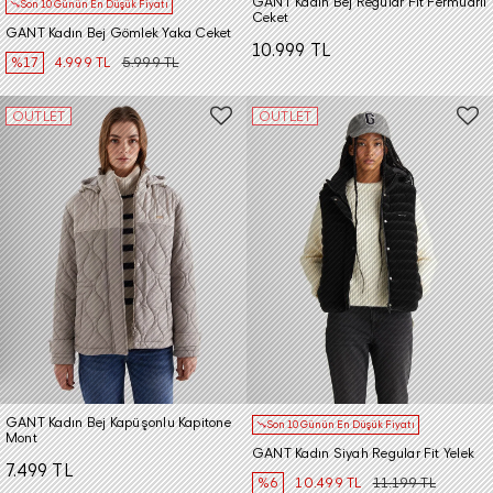
GANT Kadın Bej Regular Fit Fermuarlı
Son 10 Günün En Düşük Fiyatı
Ceket
GANT Kadın Bej Gömlek Yaka Ceket
10.999 TL
%17
4.999 TL
5.999 TL
OUTLET
OUTLET
GANT Kadın Bej Kapüşonlu Kapitone
Son 10 Günün En Düşük Fiyatı
Mont
GANT Kadın Siyah Regular Fit Yelek
7.499 TL
%6
10.499 TL
11.199 TL