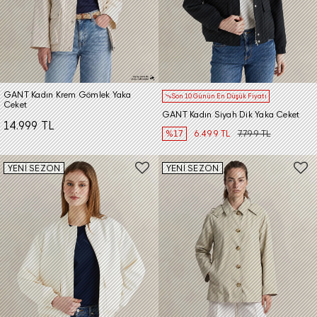
GANT Kadın Krem Gömlek Yaka
Son 10 Günün En Düşük Fiyatı
Ceket
GANT Kadın Siyah Dik Yaka Ceket
14.999 TL
%17
6.499 TL
7.799 TL
YENİ SEZON
YENİ SEZON