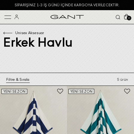
SIPARIŞINIZ 1-3 IŞ GÜNÜ IÇINDE KARGOYA VERILECEKTIR.
0
Unisex Aksesuar
Erkek Havlu
Filtre & Sırala
5 ürün
YENİ SEZON
YENİ SEZON