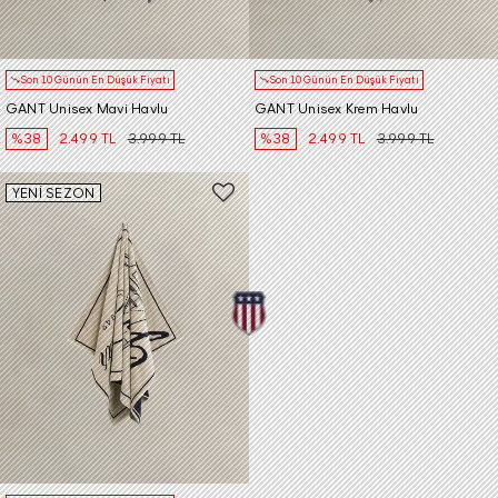
Son 10 Günün En Düşük Fiyatı
Son 10 Günün En Düşük Fiyatı
GANT Unisex Mavi Havlu
GANT Unisex Krem Havlu
%38
2.499 TL
3.999 TL
%38
2.499 TL
3.999 TL
YENİ SEZON