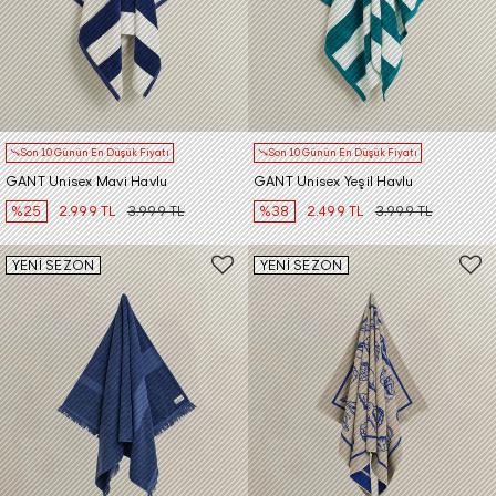
Son 10 Günün En Düşük Fiyatı
Son 10 Günün En Düşük Fiyatı
GANT Unisex Mavi Havlu
GANT Unisex Yeşil Havlu
%25
2.999 TL
3.999 TL
%38
2.499 TL
3.999 TL
YENİ SEZON
YENİ SEZON