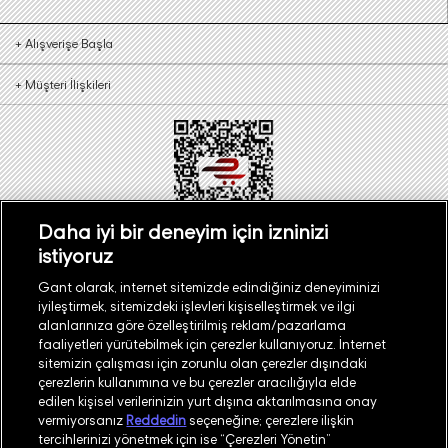
hemen başlayın!
+
Alışverişe Başla
Erkek Plaj Havlusu Modelleri
GANT erkek plaj havlusu koleksiyonu, erkeklerin cildine konforlu
+
Müşteri İlişkileri
bir dokunuş sunmak ve yaz stillerini yükseltmek için kaliteli ve şık
havlu çeşitlerinden oluşuyor. Logolu, çizgili, desenli ve düz renkli
modellerden oluşan GANT erkek havlular, özellikle farklı
tasarımlara sahip GANT
erkek mayo şort
modelleriyle kusursuz
bir uyum sunuyor.
Plaj Havlusu Nasıl Olmalı? Seçerken Nelere Dikkat Edilmeli?
Daha iyi bir deneyim için izninizi
Plaj havlusu seçerken göz önünde bulundurmanız gereken
istiyoruz
birçok önemli nokta bulunmaktadır.
Türkiye
Mağaza Bul
Gant olarak, internet sitemizde edindiğiniz deneyiminizi
Boyut
iyileştirmek, sitemizdeki işlevleri kişiselleştirmek ve ilgi
alanlarınıza göre özelleştirilmiş reklam/pazarlama
Seçeceğiniz plaj havlusunun öncelikle sizin için uygun boyut ve
faaliyetleri yürütebilmek için çerezler kullanıyoruz. İnternet
ölçülerde olup olmadığına dikkat etmelisiniz. İhtiyacınızdan
sitemizin çalışması için zorunlu olan çerezler dışındaki
küçük ya da büyük bir deniz havlusu satın alırsanız tatil keyfiniz
çerezlerin kullanımına ve bu çerezler aracılığıyla elde
ve konforunuz bozulabilir. Bu sebeple hem boyunuza hem vücut
©
2026
GANT
edilen kişisel verilerinizin yurt dışına aktarılmasına onay
ölçülerinize uyan bir plaj havlusu satın almalısınız. Eğer
vermiyorsanız
Reddedin
seçeneğine; çerezlere ilişkin
havlunuzu kurulanmak için kullanmadığınız zamanlarda plaj
tercihlerinizi yönetmek için ise “Çerezleri Yönetin”