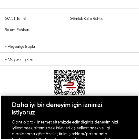
GANT Tarihi
Gömlek Kalıp Rehberi
Bakım Rehberi
+
Alışverişe Başla
+
Müşteri İlişkileri
Daha iyi bir deneyim için izninizi
istiyoruz
Türkiye
Mağaza Bul
Gant olarak, internet sitemizde edindiğiniz deneyiminizi
iyileştirmek, sitemizdeki işlevleri kişiselleştirmek ve ilgi
alanlarınıza göre özelleştirilmiş reklam/pazarlama