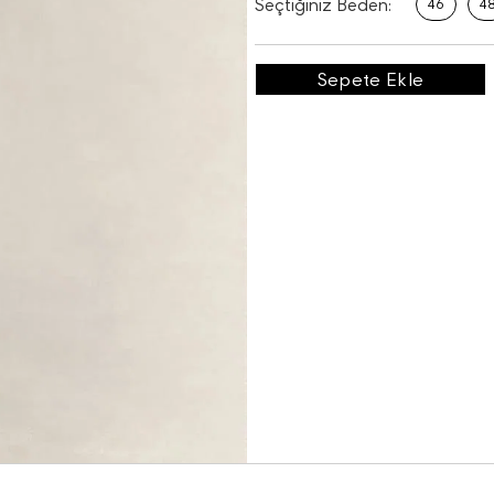
Seçtiğiniz Beden:
46
4
Sepete Ekle