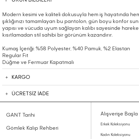
Modern kesimi ve kaliteli dokusuyla hem iş hayatında h
şıklığınızı tamamlayan bu pantolon, gün boyu konfor sunm
yapısı ve vücuda uyum sağlayan kalıbı sayesinde harek
kısıtlamadan stil sahibi bir görünüm kazandırır.
Kumaş İçeriği: %58 Polyester, %40 Pamuk, %2 Elastan
Regular Fit
Düğme ve Fermuar Kapatmalı
KARGO
ÜCRETSİZ İADE
Alışverişe Başla
GANT Tarihi
Erkek Koleksiyonu
Gömlek Kalıp Rehberi
Kadın Koleksiyonu