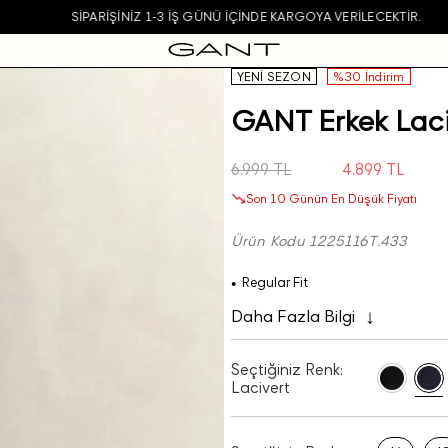
SIPARIŞINIZ 1-3 IŞ GÜNÜ IÇINDE KARGOYA VERILECEKTIR.
YENİ SEZON
%30 İndirim
GANT Erkek Laci
6.999 TL
4.899 TL
Son 10 Günün En Düşük Fiyatı
Ürün Kodu 1225116T.433
Regular Fit
Daha Fazla Bilgi
Seçtiğiniz Renk:
Lacivert