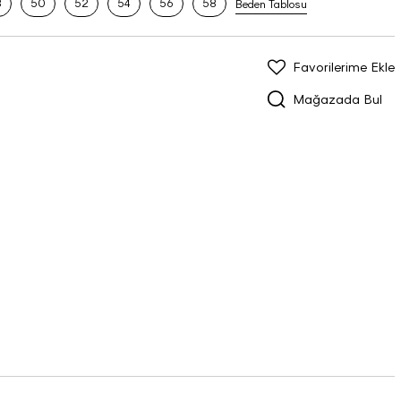
8
50
52
54
56
58
Beden Tablosu
Favorilerime Ekle
Mağazada Bul