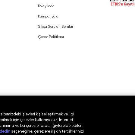
Kolay İade
Kampanyalar
Sıkça Sorulan Sorular
Çerez Politikası
temizdeki işlevleri kişiselleştirmek ve ilgi
ilmek için çerezler kullanıyoruz. İnternet
lanımına ve bu çerezler aracılığıyla elde edilen
dedin
seçeneğine; çerezlere ilişkin tercihlerinizi