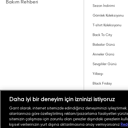
Bakım Rehberi
Sezon İndirimi
Gömlek Koleksiyonu
T-shirt Koleksiyonu
Back To City
Babalar Günü
Anneler Günü
Sevgililer Günü
Yılbaşı
Black Friday
Tavsiye Edin Kazanın
Daha iyi bir deneyim için izninizi istiyoruz
Gant olarak, internet sitemizde edindiğiniz deneyiminizi iyileştirmek, si
alanlarınıza göre özelleştirilmiş reklam/pazarlama faaliyetleri yürüteb
Türkiye
Mağaza Bul
sitemizin çalışması için zorunlu olan çerezler dışındaki çerezlerin kul
kişisel verilerinizin yurt dışına aktarılmasına onay vermiyorsanız
Red