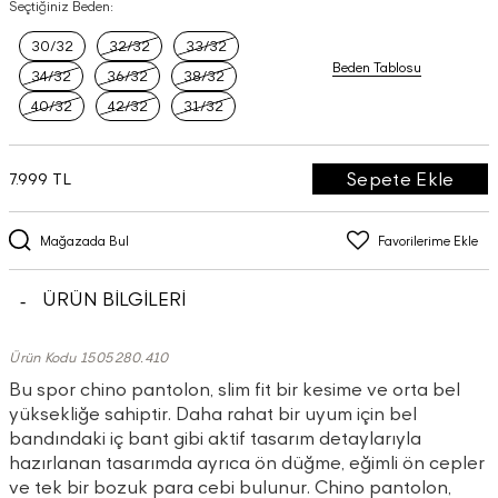
Seçtiğiniz Beden:
30/32
32/32
33/32
Beden Tablosu
34/32
36/32
38/32
40/32
42/32
31/32
Sepete Ekle
7.999 TL
Mağazada Bul
Favorilerime Ekle
ÜRÜN BİLGİLERİ
Ürün Kodu 1505280.410
Bu spor chino pantolon, slim fit bir kesime ve orta bel
yüksekliğe sahiptir. Daha rahat bir uyum için bel
bandındaki iç bant gibi aktif tasarım detaylarıyla
hazırlanan tasarımda ayrıca ön düğme, eğimli ön cepler
ve tek bir bozuk para cebi bulunur. Chino pantolon,