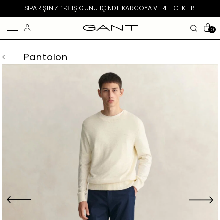
SIPARIŞINIZ 1-3 IŞ GÜNÜ IÇINDE KARGOYA VERILECEKTIR.
0
Pantolon