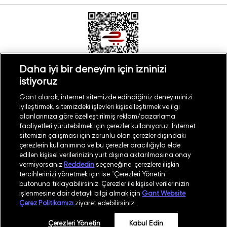
Daha iyi bir deneyim için izninizi
istiyoruz
Türkiye
Mağaza Bul
Gant olarak, internet sitemizde edindiğiniz deneyiminizi
iyileştirmek, sitemizdeki işlevleri kişiselleştirmek ve ilgi
alanlarınıza göre özelleştirilmiş reklam/pazarlama
faaliyetleri yürütebilmek için çerezler kullanıyoruz. İnternet
sitemizin çalışması için zorunlu olan çerezler dışındaki
çerezlerin kullanımına ve bu çerezler aracılığıyla elde
©
2026
GANT
edilen kişisel verilerinizin yurt dışına aktarılmasına onay
vermiyorsanız
Reddedin
seçeneğine; çerezlere ilişkin
tercihlerinizi yönetmek için ise “Çerezleri Yönetin”
İşlem Rehberi
Site Haritası
butonuna tıklayabilirsiniz. Çerezler ile kişisel verilerinizin
işlenmesine dair detaylı bilgi almak için
Gant Website
Güvenlik Politikası
Kullanım Koşulları
Çerez Politikamızı
ziyaret edebilirsiniz.
Aydınlatma Metni
Whatsapp Aydınlatma Metni
Çerezleri Yönetin
Kabul Edin