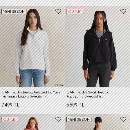
YENİ SEZON
OUTLET
GANT Kadın Beyaz Relaxed Fit Yarım
GANT Kadın Siyah Regular Fit
Fermuarlı Logolu Sweatshirt
Kapüşonlu Sweatshirt
7.499 TL
5.599 TL
OUTLET
YENİ SEZON