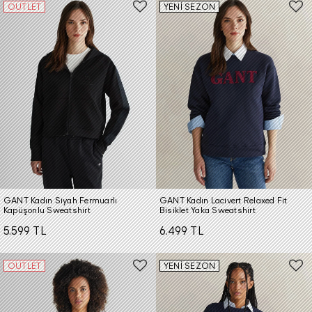
OUTLET
YENİ SEZON
GANT Kadın Siyah Fermuarlı
GANT Kadın Lacivert Relaxed Fit
Kapüşonlu Sweatshirt
Bisiklet Yaka Sweatshirt
5.599 TL
6.499 TL
OUTLET
YENİ SEZON