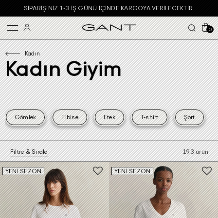
GARANTI BBVA KARTLARINDA VADE FARKSIZ 4 TAKSIT!
0
Kadın
Kadın Giyim
Gömlek
Elbise
Etek
T-shirt
Şort
Filtre & Sırala
193 ürün
YENİ SEZON
YENİ SEZON