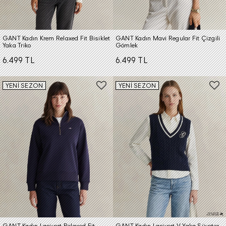
GANT Kadın Krem Relaxed Fit Bisiklet
GANT Kadın Mavi Regular Fit Çizgili
Yaka Triko
Gömlek
6.499 TL
6.499 TL
YENİ SEZON
YENİ SEZON
GANT Kadın Lacivert Relaxed Fit
GANT Kadın Lacivert V Yaka Süveter