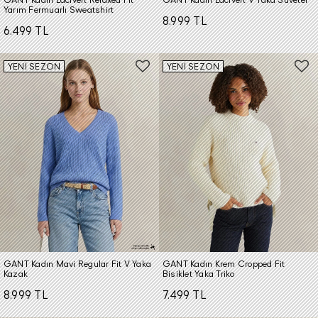
Yarım Fermuarlı Sweatshirt
8.999 TL
6.499 TL
YENİ SEZON
YENİ SEZON
GANT Kadın Mavi Regular Fit V Yaka
GANT Kadın Krem Cropped Fit
Kazak
Bisiklet Yaka Triko
8.999 TL
7.499 TL