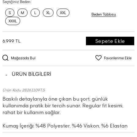
Seçtiğiniz Beden:
S
M
L
XL
XXL
Beden Tablosu
XXXL
Sepete Ekle
6.999 TL
Mağazada Bul
Favorilerime Ekle
ÜRÜN BİLGİLERİ
Ürün Kodu 28261109T.5
Baskılı detaylarıyla öne çıkan bu şort, günlük
kullanımda pratik bir tercih sunar. Regular fit kesimi,
rahat bir kullanım sağlar.
Kumaş İçeriği: %48 Polyester, %46 Viskon, %6 Elastan