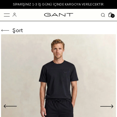
SIPARIŞINIZ 1-3 IŞ GÜNÜ IÇINDE KARGOYA VERILECEKTIR.
0
Şort