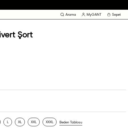
Arama
MyGANT
Sepet
vert Şort
L
XL
XXL
XXXL
Beden Tablosu