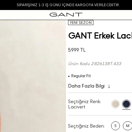
SIPARIŞINIZ 1-3 IŞ GÜNÜ IÇINDE KARGOYA VERILECEKTIR.
YENİ SEZON
GANT Erkek Laci
5.999 TL
Ürün Kodu 2826138T.433
Regular Fit
Daha Fazla Bilgi
Seçtiğiniz Renk:
Lacivert
Seçtiğiniz Beden:
S
M