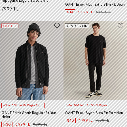
Kapüşonlu Logolu Sweatshirt
GANT Erkek Mavi Extra Slim Fit Jean
7.999 TL
%14
5.399 TL
6.299 TL
OUTLET
YENİ SEZON
Son 10 Günün En Düşük Fiyatı
Son 10 Günün En Düşük Fiyatı
GANT Erkek Siyah Regular Fit Yün
GANT Erkek Siyah Slim Fit Pantolon
Hırka
%40
4.799 TL
7.999 TL
%30
6.999 TL
9.999 TL