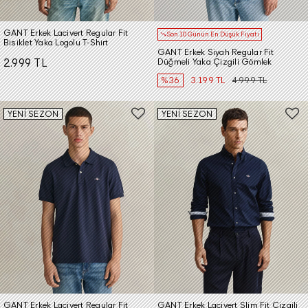
GANT Erkek Lacivert Regular Fit
Son 10 Günün En Düşük Fiyatı
Bisiklet Yaka Logolu T-Shirt
GANT Erkek Siyah Regular Fit
2.999 TL
Düğmeli Yaka Çizgili Gömlek
%36
3.199 TL
4.999 TL
YENİ SEZON
YENİ SEZON
GANT Erkek Lacivert Regular Fit
GANT Erkek Lacivert Slim Fit Çizgili