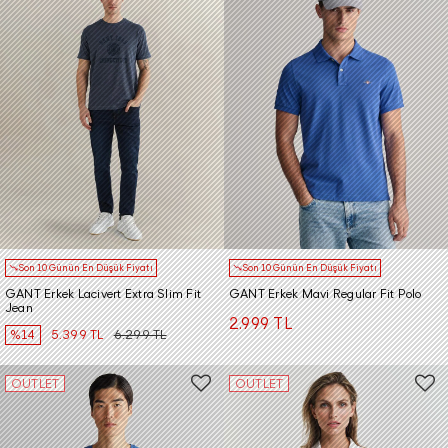
Son 10 Günün En Düşük Fiyatı
Son 10 Günün En Düşük Fiyatı
GANT Erkek Lacivert Extra Slim Fit
GANT Erkek Mavi Regular Fit Polo
Jean
2.999 TL
%14
5.399 TL
6.299 TL
OUTLET
OUTLET