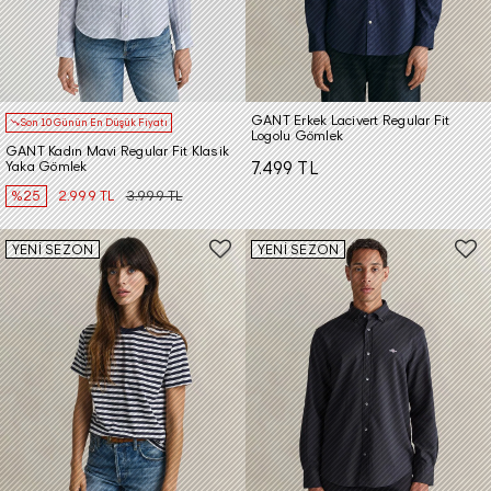
GANT Erkek Lacivert Regular Fit
Son 10 Günün En Düşük Fiyatı
Logolu Gömlek
GANT Kadın Mavi Regular Fit Klasik
Yaka Gömlek
7.499 TL
%25
2.999 TL
3.999 TL
YENİ SEZON
YENİ SEZON