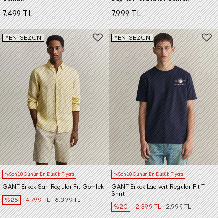
7.499 TL
7.999 TL
YENİ SEZON
YENİ SEZON
Son 10 Günün En Düşük Fiyatı
Son 10 Günün En Düşük Fiyatı
GANT Erkek Sarı Regular Fit Gömlek
GANT Erkek Lacivert Regular Fit T-
Shirt
%25
4.799 TL
6.399 TL
%20
2.399 TL
2.999 TL