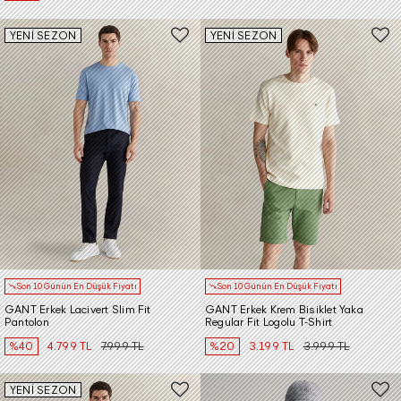
YENİ SEZON
YENİ SEZON
Son 10 Günün En Düşük Fiyatı
Son 10 Günün En Düşük Fiyatı
GANT Erkek Lacivert Slim Fit
GANT Erkek Krem Bisiklet Yaka
Pantolon
Regular Fit Logolu T-Shirt
%40
4.799 TL
7.999 TL
%20
3.199 TL
3.999 TL
YENİ SEZON