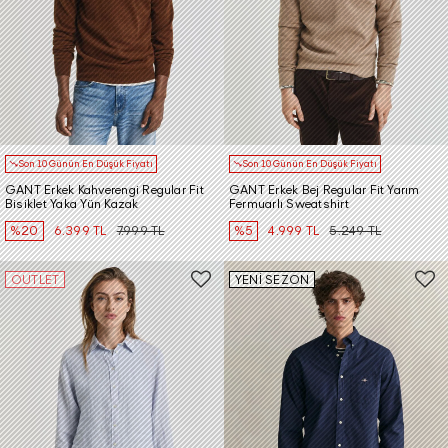
Son 10 Günün En Düşük Fiyatı
Son 10 Günün En Düşük Fiyatı
GANT Erkek Kahverengi Regular Fit
GANT Erkek Bej Regular Fit Yarım
Bisiklet Yaka Yün Kazak
Fermuarlı Sweatshirt
%20
6.399 TL
7.999 TL
%5
4.999 TL
5.249 TL
OUTLET
YENİ SEZON