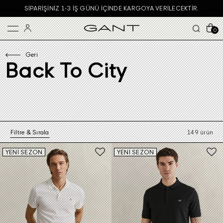
GARANTI BBVA KARTLARINDA VADE FARKSIZ 4 TAKSIT!
0
Geri
Back To City
Filtre & Sırala
149 ürün
YENİ SEZON
YENİ SEZON