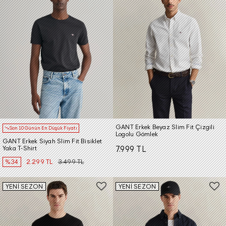
GANT Erkek Beyaz Slim Fit Çizgili
Son 10 Günün En Düşük Fiyatı
Logolu Gömlek
GANT Erkek Siyah Slim Fit Bisiklet
Yaka T-Shirt
7.999 TL
%34
2.299 TL
3.499 TL
YENİ SEZON
YENİ SEZON