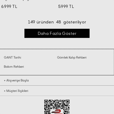
6.999 TL
5.999 TL
149
üründen
48
gösteriliyor
Daha Fazla Göster
GANT Tarihi
Gömlek Kalıp Rehberi
Bakım Rehberi
+
Alışverişe Başla
+
Müşteri İlişkileri