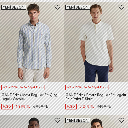
YENİ SEZON
YENİ SEZON
Son 10 Günün En Düşük Fiyatı
Son 10 Günün En Düşük Fiyatı
GANT Erkek Mavi Regular Fit Çizgili
GANT Erkek Beyaz Regular Fit Logolu
Logolu Gömlek
Polo Yaka T-Shirt
%30
4.899 TL
6.999 TL
%30
5.249 TL
7.499 TL
YENİ SEZON