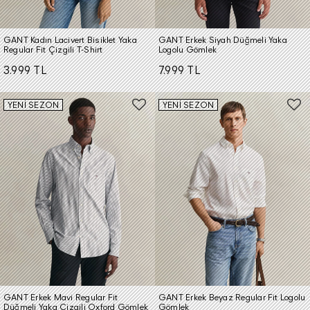
GANT Kadın Lacivert Bisiklet Yaka
GANT Erkek Siyah Düğmeli Yaka
Regular Fit Çizgili T-Shirt
Logolu Gömlek
3.999 TL
7.999 TL
YENİ SEZON
YENİ SEZON
GANT Erkek Mavi Regular Fit
GANT Erkek Beyaz Regular Fit Logolu
Düğmeli Yaka Çizgili Oxford Gömlek
Gömlek