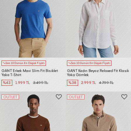
Son 10 Günün En Düşük Fiyatı
Son 10 Günün En Düşük Fiyatı
GANT Erkek Mavi Slim Fit Bisiklet
GANT Kadın Beyaz Relaxed Fit Klasik
Yaka T-Shirt
Yaka Gömlek
%43
1.999 TL
3.499 TL
%38
2.999 TL
4.799 TL
OUTLET
OUTLET