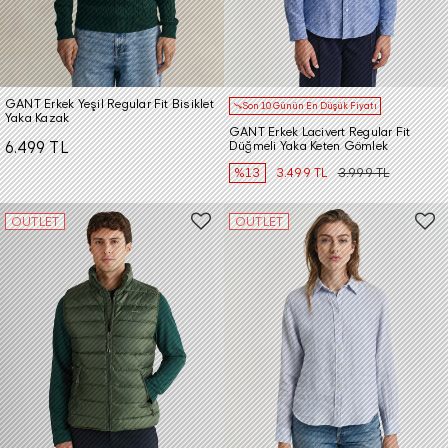
GANT Erkek Yeşil Regular Fit Bisiklet
Son 10 Günün En Düşük Fiyatı
Yaka Kazak
GANT Erkek Lacivert Regular Fit
6.499 TL
Düğmeli Yaka Keten Gömlek
%13
3.499 TL
3.999 TL
OUTLET
OUTLET