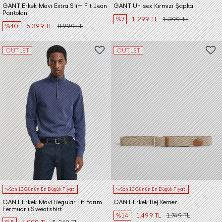
GANT Erkek Mavi Extra Slim Fit Jean
GANT Unisex Kırmızı Şapka
Pantolon
%7
1.299 TL
1.399 TL
%40
5.399 TL
8.999 TL
OUTLET
OUTLET
Son 10 Günün En Düşük Fiyatı
Son 10 Günün En Düşük Fiyatı
GANT Erkek Mavi Regular Fit Yarım
GANT Erkek Bej Kemer
Fermuarlı Sweatshirt
%14
1.499 TL
1.749 TL