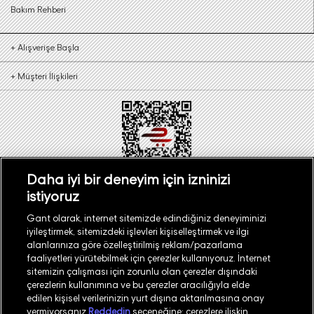
Bakım Rehberi
+
Alışverişe Başla
+
Müşteri İlişkileri
Daha iyi bir deneyim için izninizi
istiyoruz
Türkiye
Mağaza Bul
Gant olarak, internet sitemizde edindiğiniz deneyiminizi
iyileştirmek, sitemizdeki işlevleri kişiselleştirmek ve ilgi
alanlarınıza göre özelleştirilmiş reklam/pazarlama
faaliyetleri yürütebilmek için çerezler kullanıyoruz. İnternet
sitemizin çalışması için zorunlu olan çerezler dışındaki
çerezlerin kullanımına ve bu çerezler aracılığıyla elde
©
2026
GANT
edilen kişisel verilerinizin yurt dışına aktarılmasına onay
vermiyorsanız
Reddedin
seçeneğine; çerezlere ilişkin