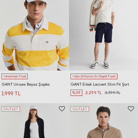
Avantajlı Fiyat
Son 10 Günün En Düşük Fiyatı
GANT Unisex Beyaz Şapka
GANT Erkek Lacivert Slim Fit Şort
%39
2.299 TL
3.799 TL
1.999 TL
OUTLET
OUTLET