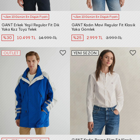
Son 10 Günün En Düşük Fiyatı
Son 10 Günün En Düşük Fiyatı
GANT Erkek Yeşil Regular Fit Dik
GANT Kadın Mavi Regular Fit Klasik
Yaka Kaz Tüyü Yelek
Yaka Gömlek
%30
10.499 TL
14.999 TL
%25
2.999 TL
3.999 TL
OUTLET
YENİ SEZON
GANT Kadın Beyaz Slim Fit Klasik