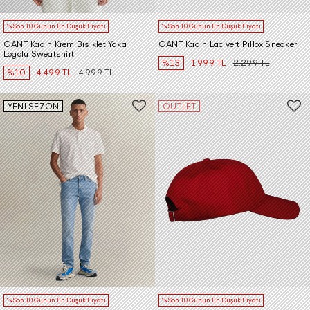
Son 10 Günün En Düşük Fiyatı
Son 10 Günün En Düşük Fiyatı
GANT Kadın Krem Bisiklet Yaka
GANT Kadın Lacivert Pillox Sneaker
Logolu Sweatshirt
%13
1.999 TL
2.299 TL
%10
4.499 TL
4.999 TL
YENİ SEZON
OUTLET
Son 10 Günün En Düşük Fiyatı
Son 10 Günün En Düşük Fiyatı