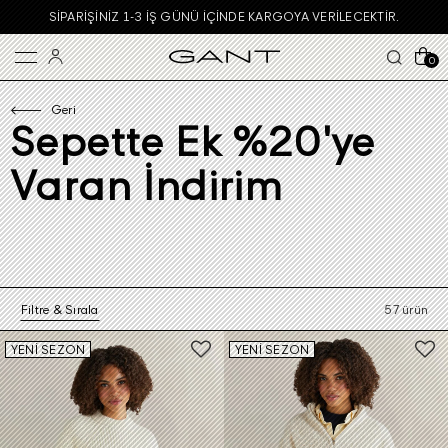
INDE KARGOYA VERILECEKTIR.
GARANTI BBVA KARTLARINDA
0
Geri
Sepette Ek %20'ye
Varan İndirim
Filtre & Sırala
57 ürün
YENİ SEZON
YENİ SEZON