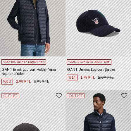
Son 10 Günün En Düşük Fiyatı
Son 10 Günün En Düşük Fiyatı
GANT Erkek Lacivert Hakim Yaka
GANT Unisex Lacivert Şapka
Kapitone Yelek
%14
1.799 TL
2.099 TL
%50
2.999 TL
5.999 TL
OUTLET
OUTLET