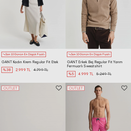
Son 10 Günün En Düşük Fiyatı
Son 10 Günün En Düşük Fiyatı
GANT Kadın Krem Regular Fit Etek
GANT Erkek Bej Regular Fit Yarım
Fermuarlı Sweatshirt
%38
2.999 TL
4.799 TL
%5
4.999 TL
5.249 TL
OUTLET
OUTLET