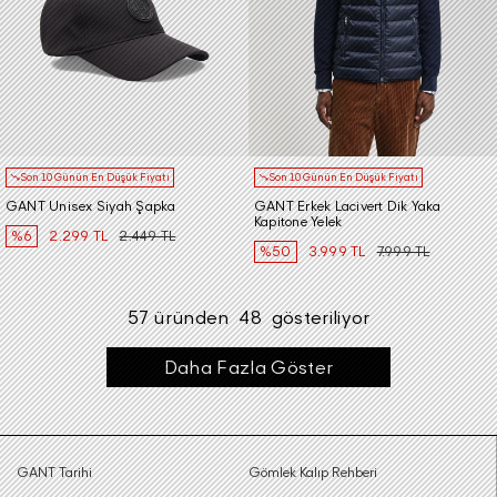
Son 10 Günün En Düşük Fiyatı
Son 10 Günün En Düşük Fiyatı
GANT Unisex Siyah Şapka
GANT Erkek Lacivert Dik Yaka
Kapitone Yelek
%6
2.299 TL
2.449 TL
%50
3.999 TL
7.999 TL
57
üründen
48
gösteriliyor
Daha Fazla Göster
GANT Tarihi
Gömlek Kalıp Rehberi