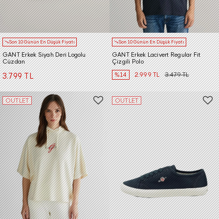
Son 10 Günün En Düşük Fiyatı
Son 10 Günün En Düşük Fiyatı
GANT Erkek Siyah Deri Logolu
GANT Erkek Lacivert Regular Fit
Cüzdan
Çizgili Polo
%14
2.999 TL
3.479 TL
3.799 TL
OUTLET
OUTLET