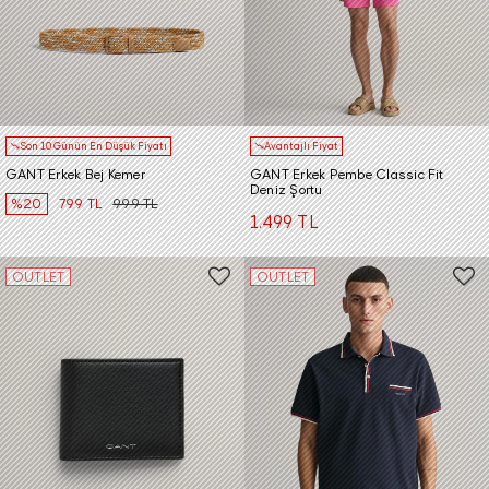
Son 10 Günün En Düşük Fiyatı
Avantajlı Fiyat
GANT Erkek Bej Kemer
GANT Erkek Pembe Classic Fit
Deniz Şortu
%20
799 TL
999 TL
1.499 TL
OUTLET
OUTLET