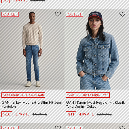
%5
4.999 TL
5.249 TL
OUTLET
OUTLET
Son 10 Günün En Düşük Fiyatı
Son 10 Günün En Düşük Fiyatı
GANT Erkek Mavi Extra Slim Fit Jean
GANT Kadın Mavi Regular Fit Klasik
Pantolon
Yaka Denim Ceket
%10
1.799 TL
1.999 TL
%11
4.999 TL
5.599 TL
OUTLET
OUTLET