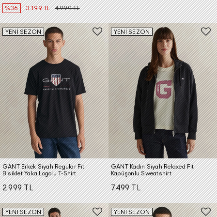
%36
3.199 TL
4.999 TL
YENİ SEZON
YENİ SEZON
GANT Erkek Siyah Regular Fit
GANT Kadın Siyah Relaxed Fit
Bisiklet Yaka Logolu T-Shirt
Kapüşonlu Sweatshirt
2.999 TL
7.499 TL
YENİ SEZON
YENİ SEZON