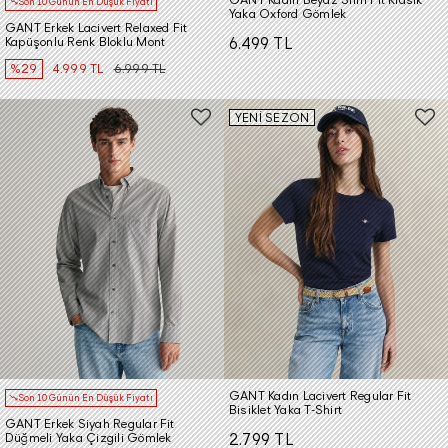
Son 10 Günün En Düşük Fiyatı
Yaka Oxford Gömlek
GANT Erkek Lacivert Relaxed Fit
Kapüşonlu Renk Bloklu Mont
6.499 TL
%29
4.999 TL
6.999 TL
YENİ SEZON
GANT Kadın Lacivert Regular Fit
Son 10 Günün En Düşük Fiyatı
Bisiklet Yaka T-Shirt
GANT Erkek Siyah Regular Fit
Düğmeli Yaka Çizgili Gömlek
2.799 TL