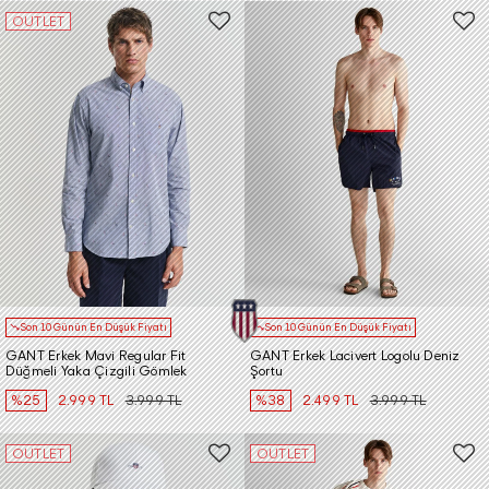
OUTLET
Son 10 Günün En Düşük Fiyatı
Son 10 Günün En Düşük Fiyatı
GANT Erkek Mavi Regular Fit
GANT Erkek Lacivert Logolu Deniz
Düğmeli Yaka Çizgili Gömlek
Şortu
%25
2.999 TL
3.999 TL
%38
2.499 TL
3.999 TL
OUTLET
OUTLET