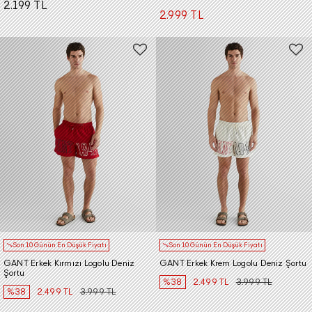
2.199 TL
2.999 TL
Son 10 Günün En Düşük Fiyatı
Son 10 Günün En Düşük Fiyatı
GANT Erkek Kırmızı Logolu Deniz
GANT Erkek Krem Logolu Deniz Şortu
Şortu
%38
2.499 TL
3.999 TL
%38
2.499 TL
3.999 TL