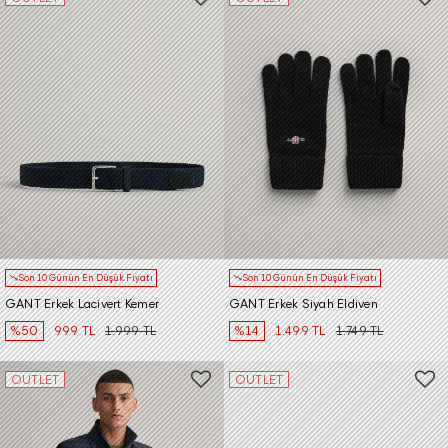
Son 10 Günün En Düşük Fiyatı
Son 10 Günün En Düşük Fiyatı
GANT Erkek Lacivert Kemer
GANT Erkek Siyah Eldiven
%50
999 TL
1.999 TL
%14
1.499 TL
1.749 TL
OUTLET
OUTLET