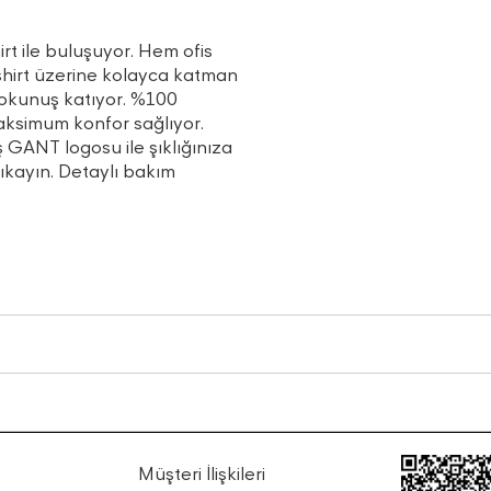
rt ile buluşuyor. Hem ofis
shirt üzerine kolayca katman
 dokunuş katıyor. %100
ksimum konfor sağlıyor.
 GANT logosu ile şıklığınıza
yıkayın. Detaylı bakım
Müşteri İlişkileri