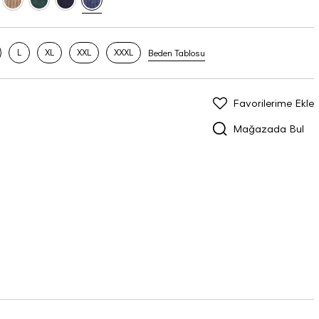
L
XL
XXL
XXXL
Beden Tablosu
Favorilerime Ekle
Mağazada Bul