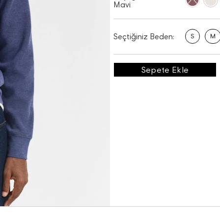
Mavi
Seçtiğiniz Beden:
S
M
Sepete Ekle