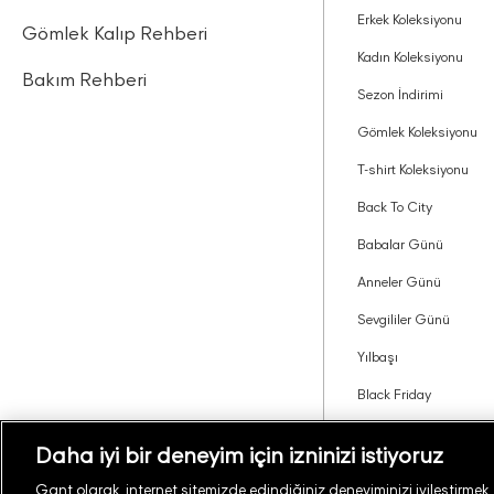
Erkek Koleksiyonu
Gömlek Kalıp Rehberi
Kadın Koleksiyonu
Bakım Rehberi
Sezon İndirimi
Gömlek Koleksiyonu
T-shirt Koleksiyonu
Back To City
Babalar Günü
Anneler Günü
Sevgililer Günü
Yılbaşı
Black Friday
Tavsiye Edin Kazanın
Daha iyi bir deneyim için izninizi istiyoruz
Gant olarak, internet sitemizde edindiğiniz deneyiminizi iyileştirmek, si