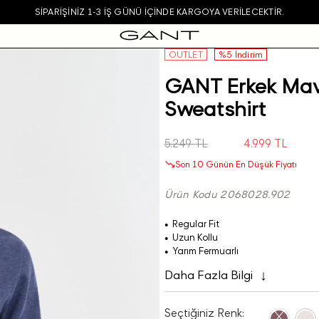
SIPARIŞINIZ 1-3 IŞ GÜNÜ IÇINDE KARGOYA VERILECEKTIR.
OUTLET
%5 İndirim
GANT Erkek Mavi
Sweatshirt
5.249 TL
4.999 TL
Son 10 Günün En Düşük Fiyatı
Ürün Kodu 2068028.902
Regular Fit
Uzun Kollu
Yarım Fermuarlı
Daha Fazla Bilgi
Seçtiğiniz Renk: