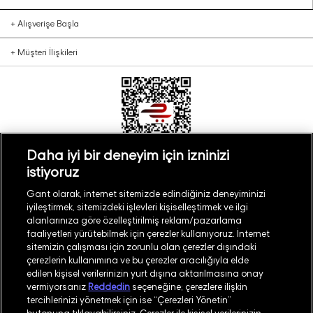
+
Alışverişe Başla
+
Müşteri İlişkileri
Daha iyi bir deneyim için izninizi
istiyoruz
Türkiye
Mağaza Bul
Gant olarak, internet sitemizde edindiğiniz deneyiminizi
iyileştirmek, sitemizdeki işlevleri kişiselleştirmek ve ilgi
alanlarınıza göre özelleştirilmiş reklam/pazarlama
faaliyetleri yürütebilmek için çerezler kullanıyoruz. İnternet
sitemizin çalışması için zorunlu olan çerezler dışındaki
çerezlerin kullanımına ve bu çerezler aracılığıyla elde
©
2026
GANT
edilen kişisel verilerinizin yurt dışına aktarılmasına onay
vermiyorsanız
Reddedin
seçeneğine; çerezlere ilişkin
tercihlerinizi yönetmek için ise “Çerezleri Yönetin”
İşlem Rehberi
Site Haritası