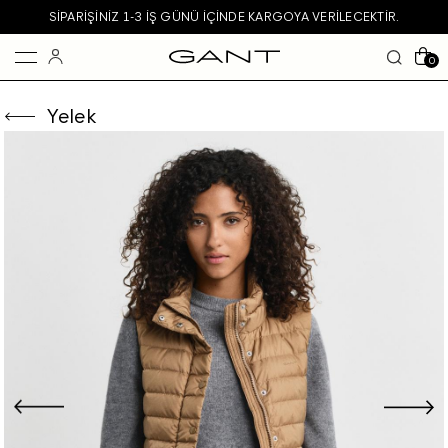
SIPARIŞINIZ 1-3 IŞ GÜNÜ IÇINDE KARGOYA VERILECEKTIR.
0
Yelek