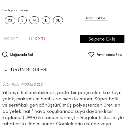
Seçtiğiniz Beden:
Beden Tablosu
XS
S
M
L
XL
Sepete Ekle
15.999 TL
11.199 TL
Mağazada Bul
Favorilerime Ekle
ÜRÜN BİLGİLERİ
Ürün Kodu 4700480.213
Yıl boyu kullanılabilecek, pratik bir parça olan kaz tüyü
yelek, maksimum hafiflik ve sıcaklık sunar. Süper hafif
ve sertifikalı geri dönüştürülmüş polyesterden üretilen
bu yelek, hafif hava koşullarında suya dayanıklı bir
kaplama (DWR) ile tamamlanmıştır. Regular fit kesimiyle
rahat bir kullanım sunar. Gömleklerin üstüne veya