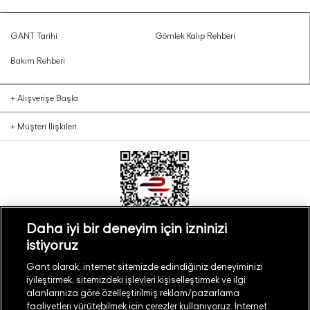
GANT Tarihi
Gömlek Kalıp Rehberi
Bakım Rehberi
+
Alışverişe Başla
+
Müşteri İlişkileri
Daha iyi bir deneyim için izninizi
istiyoruz
Türkiye
Mağaza Bul
Gant olarak, internet sitemizde edindiğiniz deneyiminizi
iyileştirmek, sitemizdeki işlevleri kişiselleştirmek ve ilgi
alanlarınıza göre özelleştirilmiş reklam/pazarlama
faaliyetleri yürütebilmek için çerezler kullanıyoruz. İnternet