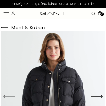
SIPARIŞINIZ 1-3 IŞ GÜNÜ IÇINDE KARGOYA VERILECEKTIR.
0
Mont & Kaban