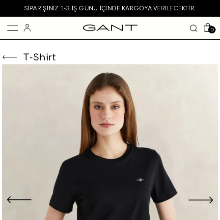
SIPARIŞINIZ 1-3 IŞ GÜNÜ IÇINDE KARGOYA VERILECEKTIR.
0
T-Shirt