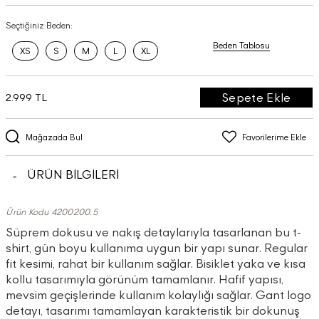
Seçtiğiniz Beden:
Beden Tablosu
XS
S
M
L
XL
Sepete Ekle
2.999 TL
Mağazada Bul
Favorilerime Ekle
ÜRÜN BİLGİLERİ
Ürün Kodu 4200200.5
Süprem dokusu ve nakış detaylarıyla tasarlanan bu t-
shirt, gün boyu kullanıma uygun bir yapı sunar. Regular
fit kesimi, rahat bir kullanım sağlar. Bisiklet yaka ve kısa
kollu tasarımıyla görünüm tamamlanır. Hafif yapısı,
mevsim geçişlerinde kullanım kolaylığı sağlar. Gant logo
detayı, tasarımı tamamlayan karakteristik bir dokunuş