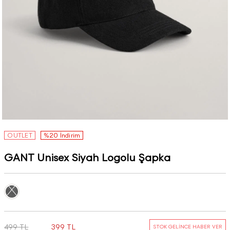
OUTLET
%20 İndirim
GANT Unisex Siyah Logolu Şapka
499 TL
399 TL
STOK GELİNCE HABER VER