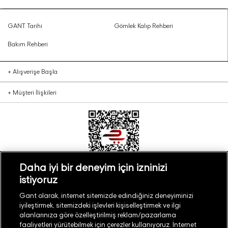
GANT Tarihi
Gömlek Kalıp Rehberi
Bakım Rehberi
+
Alışverişe Başla
+
Müşteri İlişkileri
Daha iyi bir deneyim için izninizi
istiyoruz
Türkiye
Mağaza Bul
Gant olarak, internet sitemizde edindiğiniz deneyiminizi
iyileştirmek, sitemizdeki işlevleri kişiselleştirmek ve ilgi
alanlarınıza göre özelleştirilmiş reklam/pazarlama
faaliyetleri yürütebilmek için çerezler kullanıyoruz. İnternet