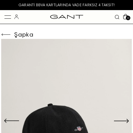
GARANTI BBVA KARTLARINDA VADE FARKSIZ 4 TAKSIT!
0
Şapka