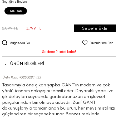
Seçtiğiniz Beden:
STANDART
Sepete Ekle
2.099 TL
1.799 TL
Mağazada Bul
Favorilerime Ekle
Sadece 2 adet kaldı!
ÜRÜN BİLGİLERİ
Ürün Kodu 9325328T.433
Tasarımıyla öne çıkan şapka, GANT'ın modern ve çok
yönlü tasarım anlayışını temsil eder. Dayanıklı yapısı ve
şık detayları sayesinde gardırobunuzun en işlevsel
parçalarından biri olmaya adaydır. Zarif GANT
dokunuşlarıyla tamamlanan bu ürün, her mevsim stilinizi
güçlendiren bir seçenek sunar. Benzer renklerle