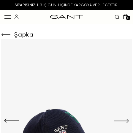
SIPARIŞINIZ 1-3 IŞ GÜNÜ IÇINDE KARGOYA VERILECEKTIR.
0
Şapka