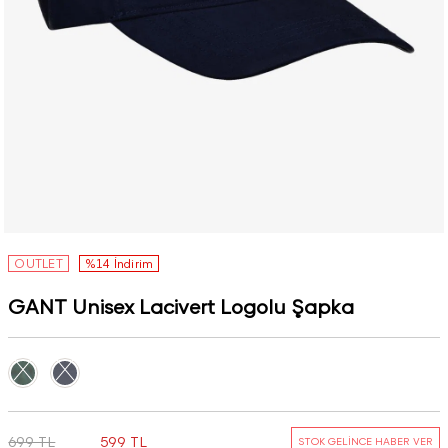
OUTLET
%14 İndirim
GANT Unisex Lacivert Logolu Şapka
699 TL
599 TL
STOK GELİNCE HABER VER