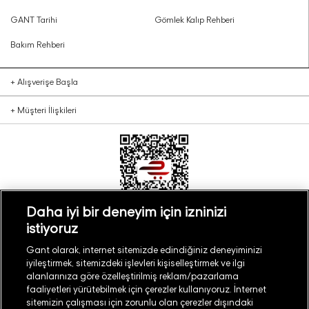
GANT Tarihi
Gömlek Kalıp Rehberi
Bakım Rehberi
+
Alışverişe Başla
+
Müşteri İlişkileri
Daha iyi bir deneyim için izninizi
istiyoruz
Türkiye
Mağaza Bul
Gant olarak, internet sitemizde edindiğiniz deneyiminizi
iyileştirmek, sitemizdeki işlevleri kişiselleştirmek ve ilgi
alanlarınıza göre özelleştirilmiş reklam/pazarlama
faaliyetleri yürütebilmek için çerezler kullanıyoruz. İnternet
sitemizin çalışması için zorunlu olan çerezler dışındaki