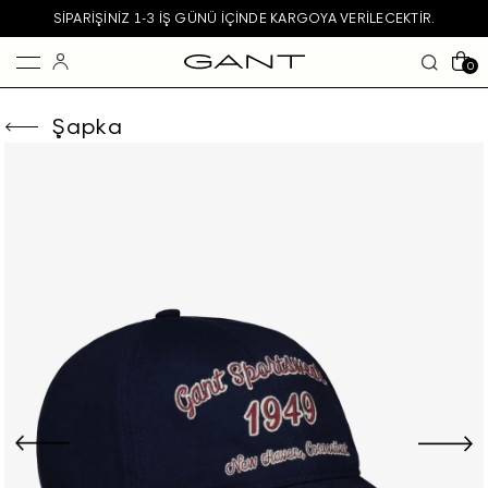
SIPARIŞINIZ 1-3 IŞ GÜNÜ IÇINDE KARGOYA VERILECEKTIR.
0
Şapka