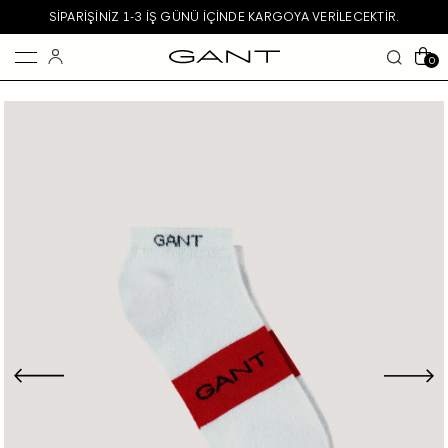
SIPARIŞINIZ 1-3 IŞ GÜNÜ IÇINDE KARGOYA VERILECEKTIR.
0