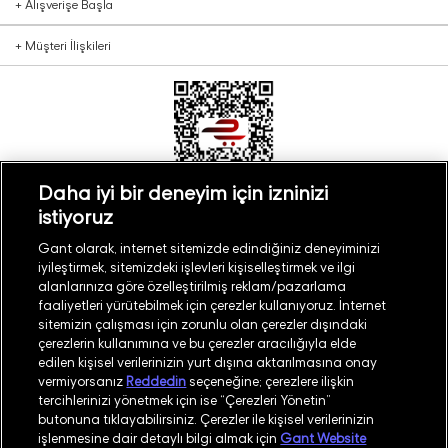
+
Alışverişe Başla
+
Müşteri İlişkileri
Daha iyi bir deneyim için izninizi
istiyoruz
Türkiye
Mağaza Bul
Gant olarak, internet sitemizde edindiğiniz deneyiminizi
iyileştirmek, sitemizdeki işlevleri kişiselleştirmek ve ilgi
alanlarınıza göre özelleştirilmiş reklam/pazarlama
faaliyetleri yürütebilmek için çerezler kullanıyoruz. İnternet
sitemizin çalışması için zorunlu olan çerezler dışındaki
çerezlerin kullanımına ve bu çerezler aracılığıyla elde
©
2026
GANT
edilen kişisel verilerinizin yurt dışına aktarılmasına onay
vermiyorsanız
Reddedin
seçeneğine; çerezlere ilişkin
tercihlerinizi yönetmek için ise “Çerezleri Yönetin”
İşlem Rehberi
Site Haritası
butonuna tıklayabilirsiniz. Çerezler ile kişisel verilerinizin
işlenmesine dair detaylı bilgi almak için
Gant Website
Güvenlik Politikası
Kullanım Koşulları