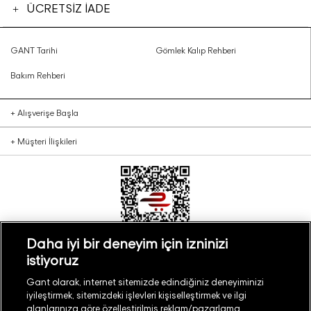
ÜCRETSİZ İADE
GANT Tarihi
Gömlek Kalıp Rehberi
Bakım Rehberi
+
Alışverişe Başla
+
Müşteri İlişkileri
Daha iyi bir deneyim için izninizi
istiyoruz
Türkiye
Mağaza Bul
Gant olarak, internet sitemizde edindiğiniz deneyiminizi
iyileştirmek, sitemizdeki işlevleri kişiselleştirmek ve ilgi
alanlarınıza göre özelleştirilmiş reklam/pazarlama