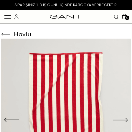
SIPARIŞINIZ 1-3 IŞ GÜNÜ IÇINDE KARGOYA VERILECEKTIR.
0
Havlu