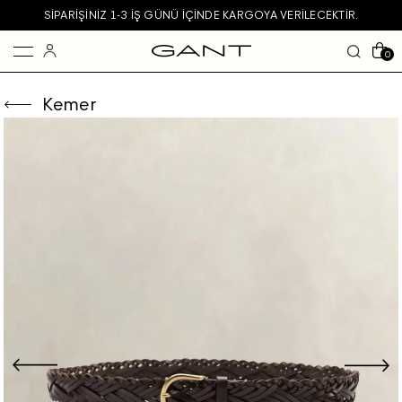
SIPARIŞINIZ 1-3 IŞ GÜNÜ IÇINDE KARGOYA VERILECEKTIR.
0
Kemer