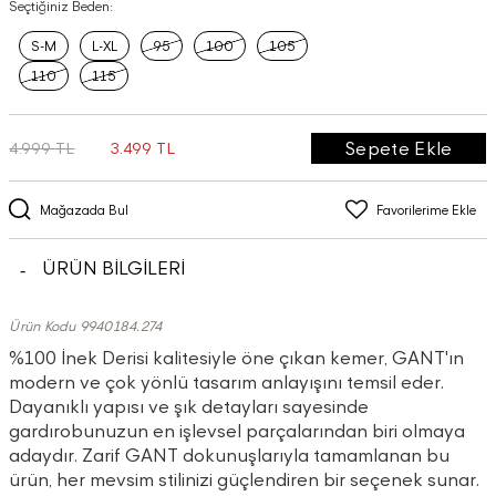
Seçtiğiniz Beden:
S-M
L-XL
95
100
105
110
115
Sepete Ekle
4.999 TL
3.499 TL
Mağazada Bul
Favorilerime Ekle
ÜRÜN BİLGİLERİ
Ürün Kodu 9940184.274
%100 İnek Derisi kalitesiyle öne çıkan kemer, GANT'ın
modern ve çok yönlü tasarım anlayışını temsil eder.
Dayanıklı yapısı ve şık detayları sayesinde
gardırobunuzun en işlevsel parçalarından biri olmaya
adaydır. Zarif GANT dokunuşlarıyla tamamlanan bu
ürün, her mevsim stilinizi güçlendiren bir seçenek sunar.