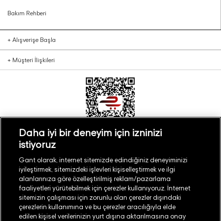
Bakım Rehberi
+
Alışverişe Başla
+
Müşteri İlişkileri
Daha iyi bir deneyim için izninizi
istiyoruz
Türkiye
Mağaza Bul
Gant olarak, internet sitemizde edindiğiniz deneyiminizi
iyileştirmek, sitemizdeki işlevleri kişiselleştirmek ve ilgi
alanlarınıza göre özelleştirilmiş reklam/pazarlama
faaliyetleri yürütebilmek için çerezler kullanıyoruz. İnternet
sitemizin çalışması için zorunlu olan çerezler dışındaki
çerezlerin kullanımına ve bu çerezler aracılığıyla elde
©
2026
GANT
edilen kişisel verilerinizin yurt dışına aktarılmasına onay