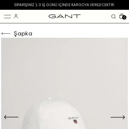
SIPARIŞINIZ 1-3 IŞ GÜNÜ IÇINDE KARGOYA VERILECEKTIR.
0
Şapka