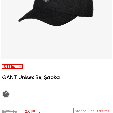
%13 İndirim
GANT Unisex Bej Şapka
2.399 TL
2.099 TL
STOK GELİNCE HABER VER