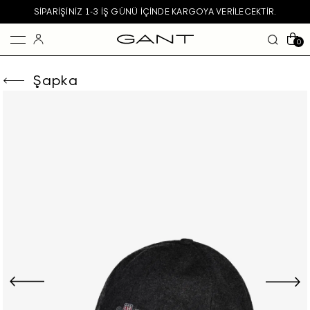
SIPARIŞINIZ 1-3 IŞ GÜNÜ IÇINDE KARGOYA VERILECEKTIR.
0
Şapka