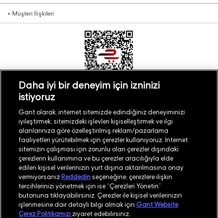
+
Müşteri İlişkileri
Daha iyi bir deneyim için izninizi
istiyoruz
Türkiye
Mağaza Bul
Gant olarak, internet sitemizde edindiğiniz deneyiminizi
iyileştirmek, sitemizdeki işlevleri kişiselleştirmek ve ilgi
alanlarınıza göre özelleştirilmiş reklam/pazarlama
faaliyetleri yürütebilmek için çerezler kullanıyoruz. İnternet
sitemizin çalışması için zorunlu olan çerezler dışındaki
çerezlerin kullanımına ve bu çerezler aracılığıyla elde
©
2026
GANT
edilen kişisel verilerinizin yurt dışına aktarılmasına onay
vermiyorsanız
Reddedin
seçeneğine; çerezlere ilişkin
tercihlerinizi yönetmek için ise “Çerezleri Yönetin”
İşlem Rehberi
Site Haritası
butonuna tıklayabilirsiniz. Çerezler ile kişisel verilerinizin
işlenmesine dair detaylı bilgi almak için
Gant Website
Güvenlik Politikası
Kullanım Koşulları
Çerez Politikamızı
ziyaret edebilirsiniz.