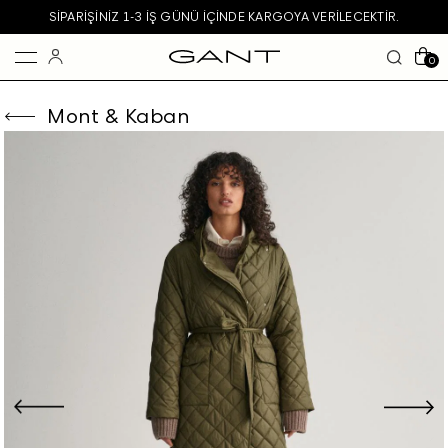
SIPARIŞINIZ 1-3 IŞ GÜNÜ IÇINDE KARGOYA VERILECEKTIR.
0
Mont & Kaban