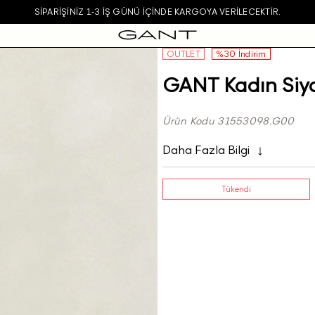
SIPARIŞINIZ 1-3 IŞ GÜNÜ IÇINDE KARGOYA VERILECEKTIR.
OUTLET
%30 İndirim
GANT Kadın Siy
Ürün Kodu 31553098.G00
Daha Fazla Bilgi
Tükendi