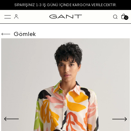
SIPARIŞINIZ 1-3 IŞ GÜNÜ IÇINDE KARGOYA VERILECEKTIR.
0
Gömlek