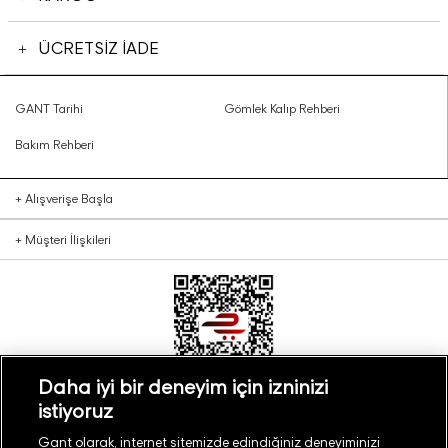
ÜCRETSİZ İADE
GANT Tarihi
Gömlek Kalıp Rehberi
Bakım Rehberi
+
Alışverişe Başla
+
Müşteri İlişkileri
Daha iyi bir deneyim için izninizi
istiyoruz
Türkiye
Mağaza Bul
Gant olarak, internet sitemizde edindiğiniz deneyiminizi