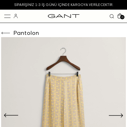
SIPARIŞINIZ 1-3 IŞ GÜNÜ IÇINDE KARGOYA VERILECEKTIR.
0
Pantolon