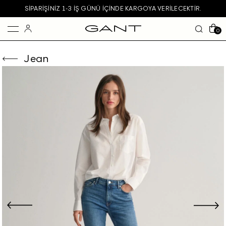
SIPARIŞINIZ 1-3 IŞ GÜNÜ IÇINDE KARGOYA VERILECEKTIR.
0
Jean