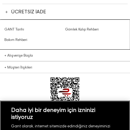
ÜCRETSİZ İADE
GANT Tarihi
Gömlek Kalıp Rehberi
Bakım Rehberi
+
Alışverişe Başla
+
Müşteri İlişkileri
Daha iyi bir deneyim için izninizi
istiyoruz
Türkiye
Mağaza Bul
Gant olarak, internet sitemizde edindiğiniz deneyiminizi