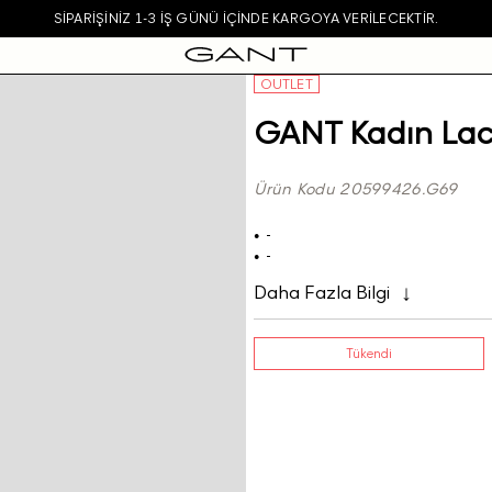
SIPARIŞINIZ 1-3 IŞ GÜNÜ IÇINDE KARGOYA VERILECEKTIR.
OUTLET
GANT Kadın Laciv
Ürün Kodu 20599426.G69
-
-
Daha Fazla Bilgi
Tükendi