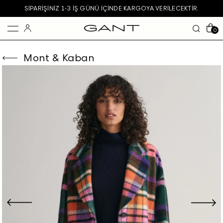
SIPARIŞINIZ 1-3 IŞ GÜNÜ IÇINDE KARGOYA VERILECEKTIR.
0
Mont & Kaban