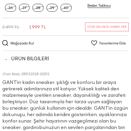
Beden Tablosu
36
37
38
39
40
2.499 TL
1.999 TL
STOK GELİNCE HABER VER
Mağazada Bul
Favorilerime Ekle
ÜRÜN BİLGİLERİ
Ürün Kodu 28531518.G001
GANT'in kadın sneaker, şıklığı ve konforu bir araya
getirerek adımlarınıza stil katıyor. Yüksek kaliteli deri
malzemesiyle üretilen sneaker, dayanıklılığı ve zarafeti
birleştiriyor. Düz tasarımıyla her tarza uyum sağlayan
bu sneaker, günlük kullanım için idealdir. GANT'in özgün
dokunuşu, her adımda kendini gösterirken, ayaklarınıza
konfor sunar. Şehir hayatının vazgeçilmezi olan bu
sneaker, gardırobunuzun en sevilen parçalarından biri