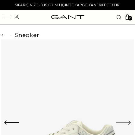
SIPARIŞINIZ 1-3 IŞ GÜNÜ IÇINDE KARGOYA VERILECEKTIR.
0
Sneaker