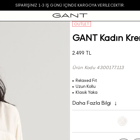
SIPARIŞINIZ 1-3 IŞ GÜNÜ IÇINDE KARGOYA VERILECEKTIR.
OUTLET
GANT Kadın Kre
2.499 TL
Ürün Kodu 4300177.113
Relaxed Fit
Uzun Kollu
Klasik Yaka
Daha Fazla Bilgi