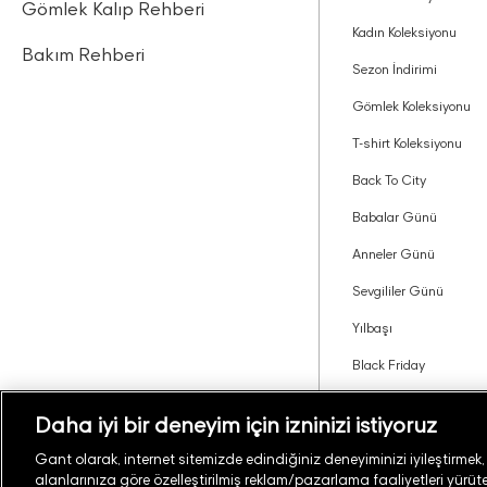
Gömlek Kalıp Rehberi
Kadın Koleksiyonu
Bakım Rehberi
Sezon İndirimi
Gömlek Koleksiyonu
T-shirt Koleksiyonu
Back To City
Babalar Günü
Anneler Günü
Sevgililer Günü
Yılbaşı
Black Friday
Tavsiye Edin Kazanın
Daha iyi bir deneyim için izninizi istiyoruz
Gant olarak, internet sitemizde edindiğiniz deneyiminizi iyileştirmek, si
alanlarınıza göre özelleştirilmiş reklam/pazarlama faaliyetleri yürüteb