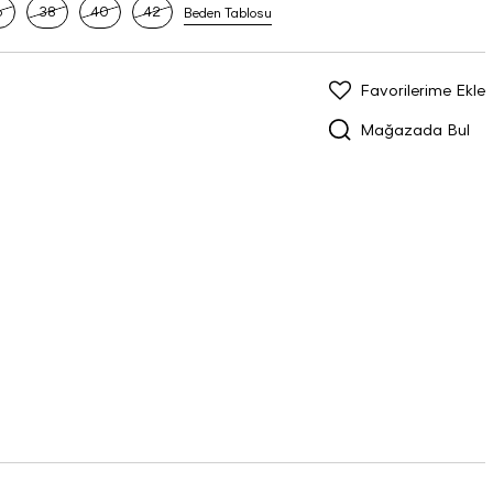
6
38
40
42
Beden Tablosu
Favorilerime Ekle
Mağazada Bul