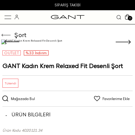
SIPARIŞ TAKIBI
0
Şort
OUTLET
%33 İndirim
GANT Kadın Krem Relaxed Fit Desenli Şort
Tükendi
Mağazada Bul
Favorilerime Ekle
ÜRÜN BİLGİLERİ
Ürün Kodu 4020121.34