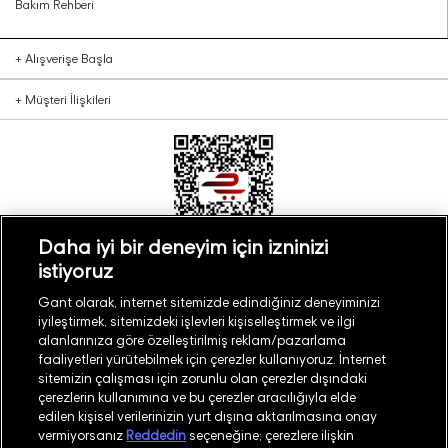
Bakım Rehberi
+
Alışverişe Başla
+
Müşteri İlişkileri
Daha iyi bir deneyim için izninizi
istiyoruz
Türkiye
Mağaza Bul
Gant olarak, internet sitemizde edindiğiniz deneyiminizi
iyileştirmek, sitemizdeki işlevleri kişiselleştirmek ve ilgi
alanlarınıza göre özelleştirilmiş reklam/pazarlama
faaliyetleri yürütebilmek için çerezler kullanıyoruz. İnternet
sitemizin çalışması için zorunlu olan çerezler dışındaki
çerezlerin kullanımına ve bu çerezler aracılığıyla elde
©
2026
GANT
edilen kişisel verilerinizin yurt dışına aktarılmasına onay
vermiyorsanız
Reddedin
seçeneğine; çerezlere ilişkin