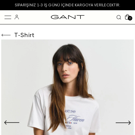
SIPARIŞINIZ 1-3 IŞ GÜNÜ IÇINDE KARGOYA VERILECEKTIR.
0
T-Shirt