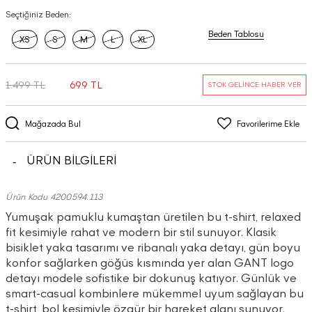
Seçtiğiniz Beden:
Beden Tablosu
XS
S
M
L
XL
1.499 TL
699 TL
STOK GELİNCE HABER VER
Mağazada Bul
Favorilerime Ekle
ÜRÜN BİLGİLERİ
Ürün Kodu 4200594.113
Yumuşak pamuklu kumaştan üretilen bu t-shirt, relaxed
fit kesimiyle rahat ve modern bir stil sunuyor. Klasik
bisiklet yaka tasarımı ve ribanalı yaka detayı, gün boyu
konfor sağlarken göğüs kısmında yer alan GANT logo
detayı modele sofistike bir dokunuş katıyor. Günlük ve
smart-casual kombinlere mükemmel uyum sağlayan bu
t-shirt, bol kesimiyle özgür bir hareket alanı sunuyor.