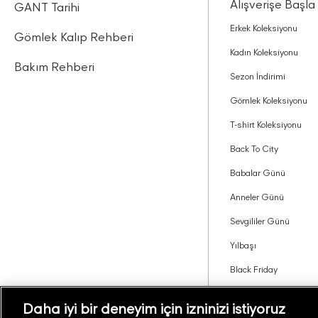
Alışverişe Başla
GANT Tarihi
Erkek Koleksiyonu
Gömlek Kalıp Rehberi
Kadın Koleksiyonu
Bakım Rehberi
Sezon İndirimi
Gömlek Koleksiyonu
T-shirt Koleksiyonu
Back To City
Babalar Günü
Anneler Günü
Sevgililer Günü
Yılbaşı
Black Friday
Tavsiye Edin Kazanın
Daha iyi bir deneyim için izninizi istiyoruz