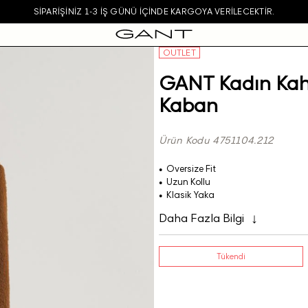
SIPARIŞINIZ 1-3 IŞ GÜNÜ IÇINDE KARGOYA VERILECEKTIR.
OUTLET
GANT Kadın Kahv
Kaban
Ürün Kodu 4751104.212
Oversize Fit
Uzun Kollu
Klasik Yaka
Daha Fazla Bilgi
Tükendi