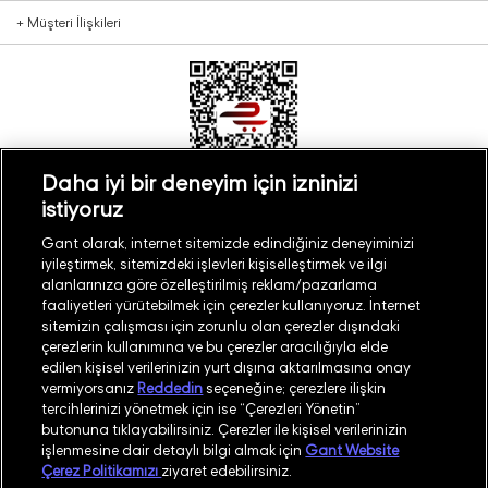
+
Müşteri İlişkileri
Daha iyi bir deneyim için izninizi
istiyoruz
Türkiye
Mağaza Bul
Gant olarak, internet sitemizde edindiğiniz deneyiminizi
iyileştirmek, sitemizdeki işlevleri kişiselleştirmek ve ilgi
alanlarınıza göre özelleştirilmiş reklam/pazarlama
faaliyetleri yürütebilmek için çerezler kullanıyoruz. İnternet
sitemizin çalışması için zorunlu olan çerezler dışındaki
çerezlerin kullanımına ve bu çerezler aracılığıyla elde
©
2026
GANT
edilen kişisel verilerinizin yurt dışına aktarılmasına onay
vermiyorsanız
Reddedin
seçeneğine; çerezlere ilişkin
tercihlerinizi yönetmek için ise “Çerezleri Yönetin”
İşlem Rehberi
Site Haritası
butonuna tıklayabilirsiniz. Çerezler ile kişisel verilerinizin
işlenmesine dair detaylı bilgi almak için
Gant Website
Güvenlik Politikası
Kullanım Koşulları
Çerez Politikamızı
ziyaret edebilirsiniz.