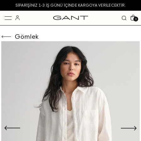
SIPARIŞINIZ 1-3 IŞ GÜNÜ IÇINDE KARGOYA VERILECEKTIR.
0
Gömlek