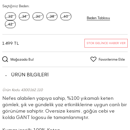
Seçtiğiniz Beden:
32
34
36
38
40
Beden Tablosu
42
1.499 TL
STOK GELİNCE HABER VER
Mağazada Bul
Favorilerime Ekle
ÜRÜN BİLGİLERİ
Ürün Kodu 4300162.110
Nefes alabilen yapıya sahip, %100 yıkamalı keten
gömlek, şık ve gündelik yaz etkinliklerine uygun canlı bir
görünüme sahiptir. Oversize kesimi , göğüs cebi ve
kolda GANT logosu ile tamamlanmıştır.