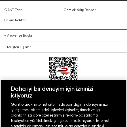
GANT Tarihi
Gömlek Kalıp Rehberi
Bakım Rehberi
+
Alışverişe Başla
+
Müşteri İlişkileri
Daha iyi bir deneyim için izninizi
istiyoruz
Türkiye
Mağaza Bul
Gant olarak, internet sitemizde edindiğiniz deneyiminizi
iyileştirmek, sitemizdeki işlevleri kişiselleştirmek ve ilgi
alanlarınıza göre özelleştirilmiş reklam/pazarlama
faaliyetleri yürütebilmek için çerezler kullanıyoruz. İnternet
sitemizin çalışması için zorunlu olan çerezler dışındaki