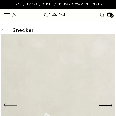
SIPARIŞINIZ 1-3 IŞ GÜNÜ IÇINDE KARGOYA VERILECEKTIR.
0
Sneaker