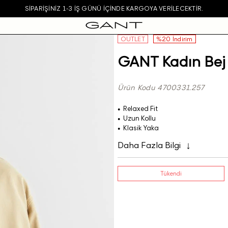
SIPARIŞINIZ 1-3 IŞ GÜNÜ IÇINDE KARGOYA VERILECEKTIR.
OUTLET
%20 İndirim
GANT Kadın Bej 
Ürün Kodu 4700331.257
Relaxed Fit
Uzun Kollu
Klasik Yaka
Daha Fazla Bilgi
Tükendi