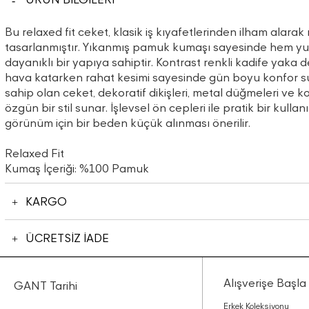
Bu relaxed fit ceket, klasik iş kıyafetlerinden ilham alara
tasarlanmıştır. Yıkanmış pamuk kumaşı sayesinde hem y
dayanıklı bir yapıya sahiptir. Kontrast renkli kadife yaka d
hava katarken rahat kesimi sayesinde gün boyu konfor su
sahip olan ceket, dekoratif dikişleri, metal düğmeleri ve ko
özgün bir stil sunar. İşlevsel ön cepleri ile pratik bir kull
görünüm için bir beden küçük alınması önerilir.
Relaxed Fit
Kumaş İçeriği: %100 Pamuk
KARGO
ÜCRETSİZ İADE
Alışverişe Başla
GANT Tarihi
Erkek Koleksiyonu