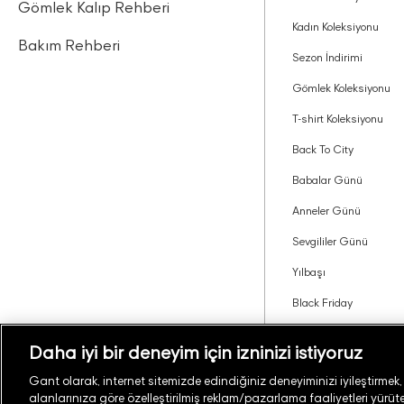
Gömlek Kalıp Rehberi
Kadın Koleksiyonu
Bakım Rehberi
Sezon İndirimi
Gömlek Koleksiyonu
T-shirt Koleksiyonu
Back To City
Babalar Günü
Anneler Günü
Sevgililer Günü
Yılbaşı
Black Friday
Tavsiye Edin Kazanın
Daha iyi bir deneyim için izninizi istiyoruz
Gant olarak, internet sitemizde edindiğiniz deneyiminizi iyileştirmek, si
alanlarınıza göre özelleştirilmiş reklam/pazarlama faaliyetleri yürüteb