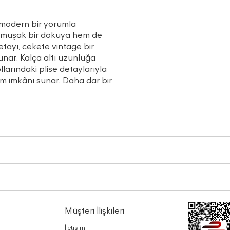
k modern bir yorumla
umuşak bir dokuya hem de
etayı, cekete vintage bir
nar. Kalça altı uzunluğa
llarındaki plise detaylarıyla
anım imkânı sunar. Daha dar bir
Müşteri İlişkileri
İletişim