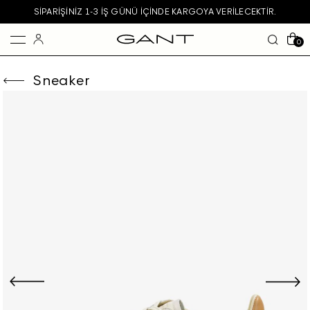
SIPARIŞINIZ 1-3 IŞ GÜNÜ IÇINDE KARGOYA VERILECEKTIR.
0
Sneaker