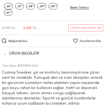
36
37
38
39
40
Beden Tablosu
41
2.799 TL
2.199 TL
STOK GELİNCE HABER VER
Mağazada Bul
Favorilerime Ekle
ÜRÜN BİLGİLERİ
Ürün Kodu 30531954.G111
Cuzima Sneaker, şık ve konforlu tasarımıyla öne çıkan
zarif bir modeldir. Yumuşak deri ve süet detayları, estetik
bir görünüm sunarken nefes alabilen yapısı sayesinde
gün boyu rahat bir kullanım sağlar. Hafif ve dayanıklı
kauçuk tabanı, üstün zemin tutuşu sağlayarak
adımlarınızı destekler. Sportif ve günlük kombinlerle
kolayca uyum sağlayan bu sneaker, stilinizi