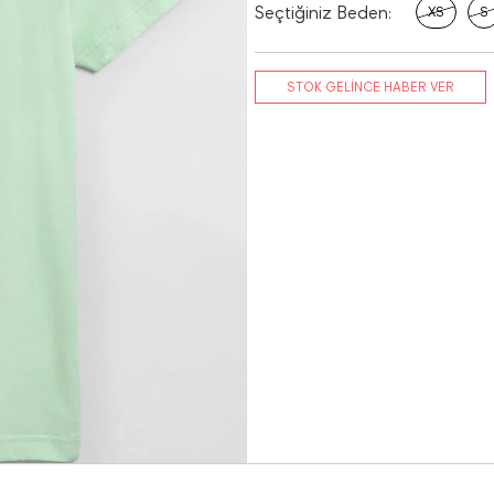
Seçtiğiniz Beden:
XS
S
STOK GELİNCE HABER VER