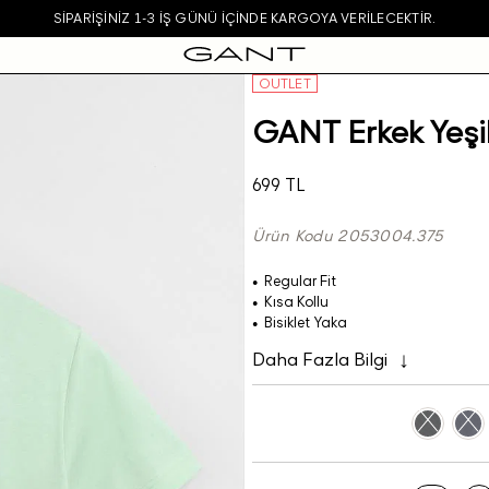
SIPARIŞINIZ 1-3 IŞ GÜNÜ IÇINDE KARGOYA VERILECEKTIR.
OUTLET
GANT Erkek Yeşil
699 TL
Ürün Kodu 2053004.375
Regular Fit
Kısa Kollu
Bisiklet Yaka
Daha Fazla Bilgi