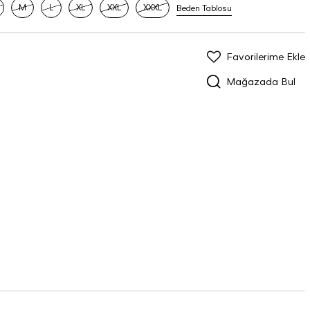
M
L
XL
XXL
XXXL
Beden Tablosu
Favorilerime Ekle
Mağazada Bul