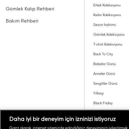
Erkek Koleksiyonu
Gömlek Kalıp Rehberi
Kadın Koleksiyonu
Bakım Rehberi
Sezon İndirimi
Gömlek Koleksiyonu
T-shirt Koleksiyonu
Back To City
Babalar Günü
Anneler Günü
Sevgililer Günü
Yılbaşı
Black Friday
Tavsiye Edin Kazanın
Daha iyi bir deneyim için izninizi istiyoruz
Gant olarak, internet sitemizde edindiğiniz deneyiminizi iyileştirmek, si