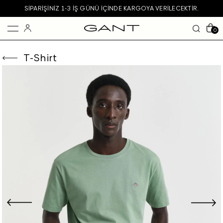
SIPARIŞINIZ 1-3 IŞ GÜNÜ IÇINDE KARGOYA VERILECEKTIR.
0
T-Shirt