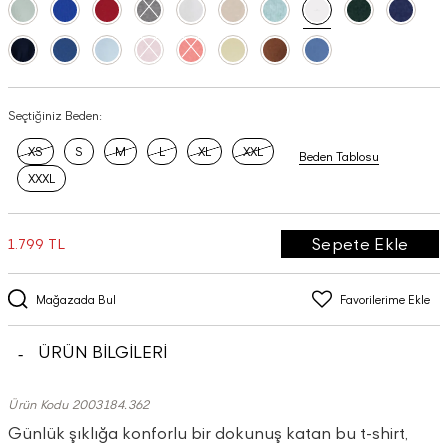
Seçtiğiniz Beden:
XS
S
M
L
XL
XXL
Beden Tablosu
XXXL
Sepete Ekle
1.799 TL
Mağazada Bul
Favorilerime Ekle
ÜRÜN BİLGİLERİ
Ürün Kodu 2003184.362
Günlük şıklığa konforlu bir dokunuş katan bu t-shirt,