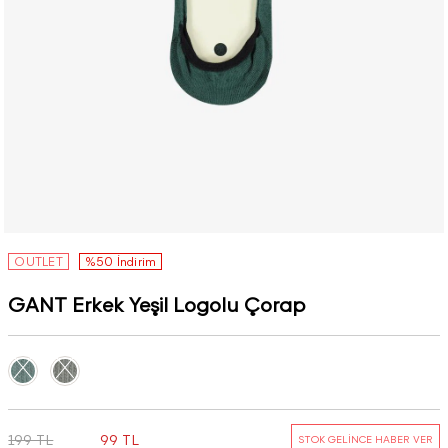
OUTLET
%50 İndirim
GANT Erkek Yeşil Logolu Çorap
199 TL
99 TL
STOK GELİNCE HABER VER