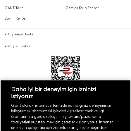
GANT Tarihi
Gömlek Kalıp Rehberi
Bakım Rehberi
+
Alışverişe Başla
+
Müşteri İlişkileri
Daha iyi bir deneyim için izninizi
istiyoruz
Türkiye
Mağaza Bul
Gant olarak, internet sitemizde edindiğiniz deneyiminizi
iyileştirmek, sitemizdeki işlevleri kişiselleştirmek ve ilgi
alanlarınıza göre özelleştirilmiş reklam/pazarlama
faaliyetleri yürütebilmek için çerezler kullanıyoruz. İnternet
sitemizin çalışması için zorunlu olan çerezler dışındaki