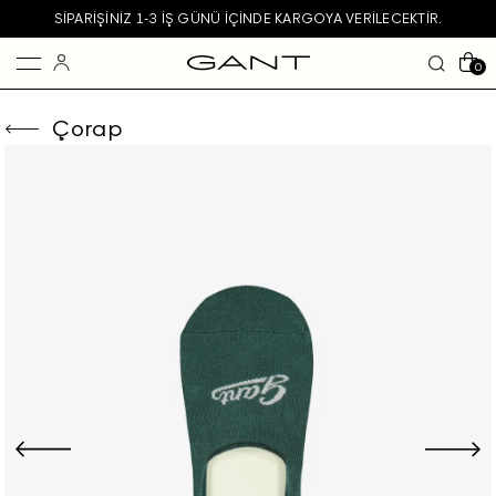
SIPARIŞINIZ 1-3 IŞ GÜNÜ IÇINDE KARGOYA VERILECEKTIR.
0
Çorap