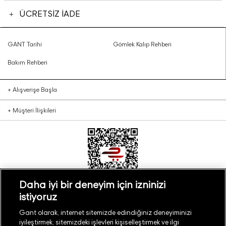
ÜCRETSİZ İADE
GANT Tarihi
Gömlek Kalıp Rehberi
Bakım Rehberi
+
Alışverişe Başla
+
Müşteri İlişkileri
Daha iyi bir deneyim için izninizi
istiyoruz
Türkiye
Mağaza Bul
Gant olarak, internet sitemizde edindiğiniz deneyiminizi
iyileştirmek, sitemizdeki işlevleri kişiselleştirmek ve ilgi