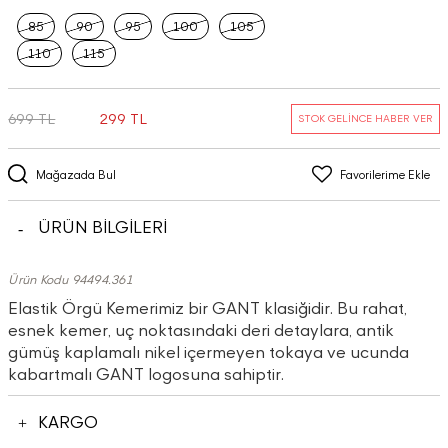
85
90
95
100
105
110
115
699 TL
299 TL
STOK GELİNCE HABER VER
Mağazada Bul
Favorilerime Ekle
ÜRÜN BİLGİLERİ
Ürün Kodu 94494.361
Elastik Örgü Kemerimiz bir GANT klasiğidir. Bu rahat,
esnek kemer, uç noktasındaki deri detaylara, antik
gümüş kaplamalı nikel içermeyen tokaya ve ucunda
kabartmalı GANT logosuna sahiptir.
KARGO