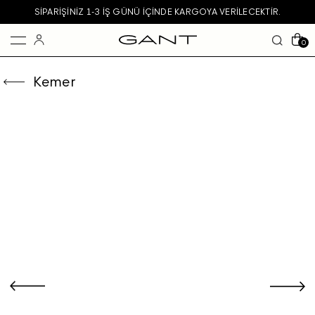
SIPARIŞINIZ 1-3 IŞ GÜNÜ IÇINDE KARGOYA VERILECEKTIR.
0
Kemer