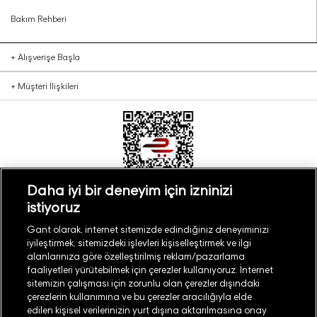
Bakım Rehberi
+
Alışverişe Başla
+
Müşteri İlişkileri
Daha iyi bir deneyim için izninizi
istiyoruz
Türkiye
Mağaza Bul
Gant olarak, internet sitemizde edindiğiniz deneyiminizi
iyileştirmek, sitemizdeki işlevleri kişiselleştirmek ve ilgi
alanlarınıza göre özelleştirilmiş reklam/pazarlama
faaliyetleri yürütebilmek için çerezler kullanıyoruz. İnternet
sitemizin çalışması için zorunlu olan çerezler dışındaki
çerezlerin kullanımına ve bu çerezler aracılığıyla elde
©
2026
GANT
edilen kişisel verilerinizin yurt dışına aktarılmasına onay