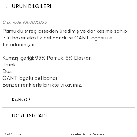
ÜRÜN BİLGİLERİ
Ürün Kodu 900003003.5
Pamuklu streç jarseden üretilmiş ve dar kesime sahip
3'lü boxer elastik bel bandı ve GANT logosu ile
tasarlanmıştır.
Kumaş içeriği: 95% Pamuk, 5% Elastan
Trunk
Düz
GANT logolu bel bandı
Benzer renklerle birlikte yıkayınız.
KARGO
ÜCRETSİZ İADE
GANT Tarihi
Gömlek Kalıp Rehberi