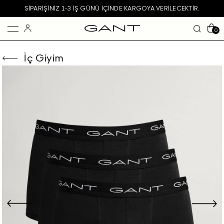
SIPARIŞINIZ 1-3 IŞ GÜNÜ IÇINDE KARGOYA VERILECEKTIR.
0
İç Giyim