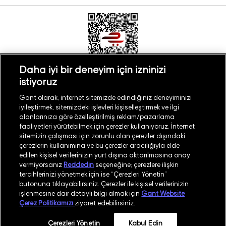
Daha iyi bir deneyim için izninizi
istiyoruz
Türkiye
Mağaza Bul
Gant olarak, internet sitemizde edindiğiniz deneyiminizi
iyileştirmek, sitemizdeki işlevleri kişiselleştirmek ve ilgi
alanlarınıza göre özelleştirilmiş reklam/pazarlama
faaliyetleri yürütebilmek için çerezler kullanıyoruz. İnternet
sitemizin çalışması için zorunlu olan çerezler dışındaki
çerezlerin kullanımına ve bu çerezler aracılığıyla elde
©
2026
GANT
edilen kişisel verilerinizin yurt dışına aktarılmasına onay
vermiyorsanız
Reddedin
seçeneğine; çerezlere ilişkin
tercihlerinizi yönetmek için ise “Çerezleri Yönetin”
İşlem Rehberi
Site Haritası
butonuna tıklayabilirsiniz. Çerezler ile kişisel verilerinizin
işlenmesine dair detaylı bilgi almak için
Gant Website
Güvenlik Politikası
Kullanım Koşulları
Çerez Politikamızı
ziyaret edebilirsiniz.
Aydınlatma Metni
Whatsapp Aydınlatma Metni
Çerezleri Yönetin
Kabul Edin