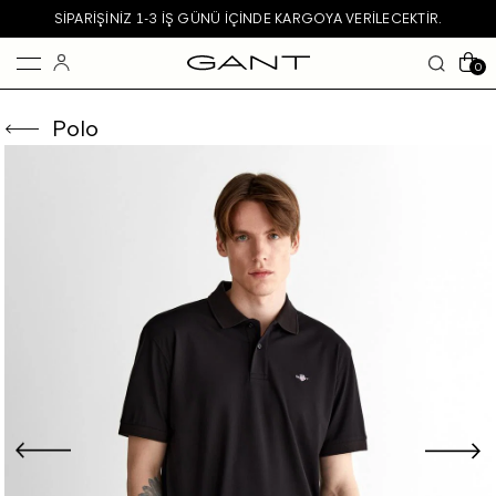
SIPARIŞINIZ 1-3 IŞ GÜNÜ IÇINDE KARGOYA VERILECEKTIR.
0
Polo