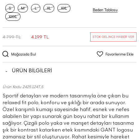
S
M
L
XL
XXL
Beden Tablosu
XXXL
4.799 TL
4.199 TL
STOK GELİNCE HABER VER
Mağazada Bul
Favorilerime Ekle
ÜRÜN BİLGİLERİ
Ürün Kodu 2425124T.5
Sportif detayları ve modern tasarımıyla öne çıkan bu
relaxed fit polo, konforu ve şıklığı bir arada sunuyor.
Özel karışımlı kumaşı sayesinde hafif, esnek ve nefes
alabilen bir yapı sunarak gün boyu rahat bir kullanım
sağlıyor. Çizgili polo yaka ve manşet detayları tasarıma
şık bir kontrast katarken etek kısmındaki GANT logosu
zamansız bir stil oluşturuyor. Rahat kesimiyle hareket