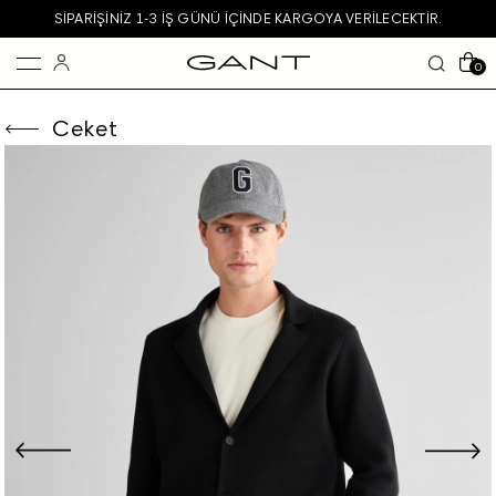
SIPARIŞINIZ 1-3 IŞ GÜNÜ IÇINDE KARGOYA VERILECEKTIR.
0
Ceket