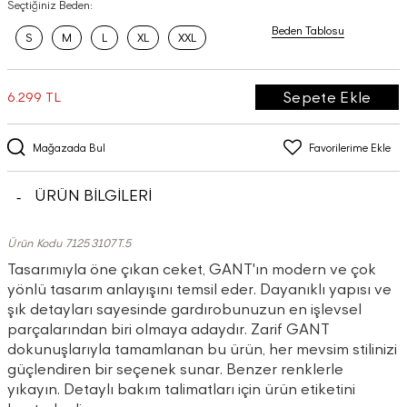
Seçtiğiniz Beden:
Beden Tablosu
S
M
L
XL
XXL
Sepete Ekle
6.299 TL
Mağazada Bul
Favorilerime Ekle
ÜRÜN BİLGİLERİ
Ürün Kodu 71253107T.5
Tasarımıyla öne çıkan ceket, GANT'ın modern ve çok
yönlü tasarım anlayışını temsil eder. Dayanıklı yapısı ve
şık detayları sayesinde gardırobunuzun en işlevsel
parçalarından biri olmaya adaydır. Zarif GANT
dokunuşlarıyla tamamlanan bu ürün, her mevsim stilinizi
güçlendiren bir seçenek sunar. Benzer renklerle
yıkayın. Detaylı bakım talimatları için ürün etiketini