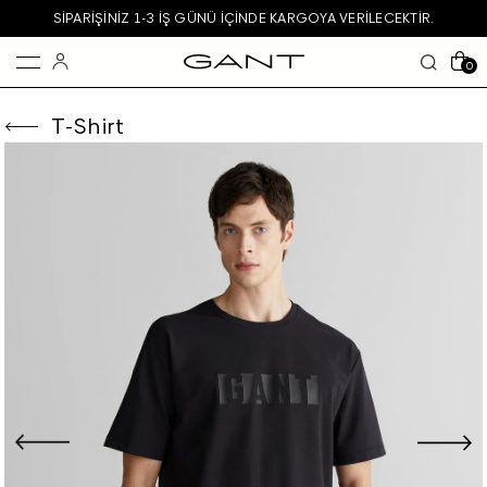
SIPARIŞINIZ 1-3 IŞ GÜNÜ IÇINDE KARGOYA VERILECEKTIR.
0
T-Shirt