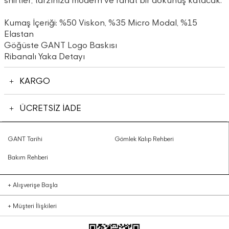
shirtler, tarzınıza modern ve rahat bir dokunuş katacak.
Kumaş İçeriği: %50 Viskon, %35 Micro Modal, %15
Elastan
Göğüste GANT Logo Baskısı
Ribanalı Yaka Detayı
KARGO
ÜCRETSİZ İADE
GANT Tarihi
Gömlek Kalıp Rehberi
Bakım Rehberi
+
Alışverişe Başla
+
Müşteri İlişkileri