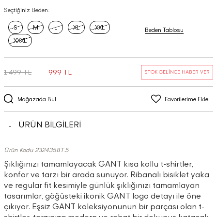
Seçtiğiniz Beden:
S
M
L
XL
XXL
Beden Tablosu
XXXL
1.499 TL
999 TL
STOK GELİNCE HABER VER
Mağazada Bul
Favorilerime Ekle
ÜRÜN BİLGİLERİ
Ürün Kodu 2324358T.5
Şıklığınızı tamamlayacak GANT kısa kollu t-shirtler,
konfor ve tarzı bir arada sunuyor. Ribanalı bisiklet yaka
ve regular fit kesimiyle günlük şıklığınızı tamamlayan
tasarımlar, göğüsteki ikonik GANT logo detayı ile öne
çıkıyor. Eşsiz GANT koleksiyonunun bir parçası olan t-