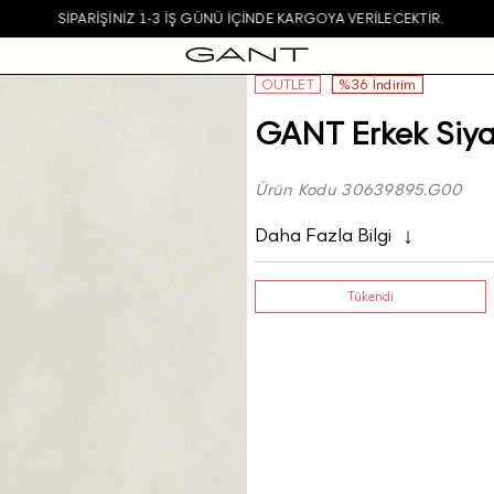
SIPARIŞINIZ 1-3 IŞ GÜNÜ IÇINDE KARGOYA VERILECEKTIR.
OUTLET
%36 İndirim
GANT Erkek Siyah
Ürün Kodu 30639895.G00
Daha Fazla Bilgi
Tükendi