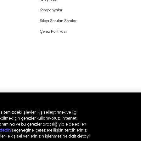
Kampanyalar
Sıkça Sorulan Sorular
Çerez Politikası
temizdeki işlevleri kişiselleştirmek ve ilgi
ilmek için çerezler kullanıyoruz. İnternet
lanımına ve bu çerezler aracılığıyla elde edilen
dedin
seçeneğine; çerezlere ilişkin tercihlerinizi
r ile kişisel verilerinizin işlenmesine dair detaylı
ı
Güvenlik Politikası
Kullanım Koşulları
Aydınlatma Metni