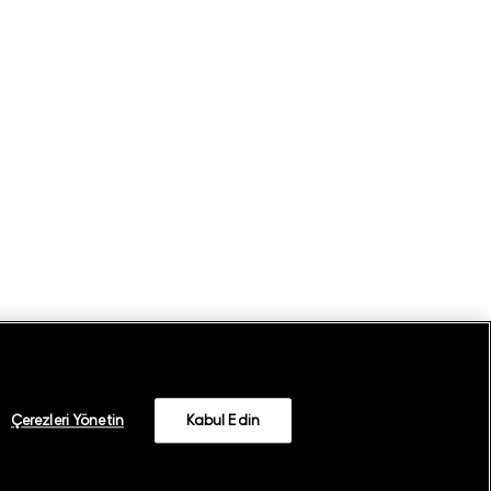
Çerezleri Yönetin
Kabul Edin
©
2026
GANT
Whatsapp Aydınlatma Metni