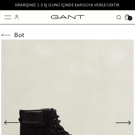
SIPARIŞINIZ 1-3 IŞ GÜNÜ IÇINDE KARGOYA VERILECEKTIR.
0
Bot