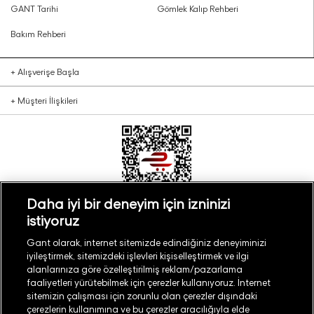
GANT Tarihi
Gömlek Kalıp Rehberi
Bakım Rehberi
+
Alışverişe Başla
+
Müşteri İlişkileri
Daha iyi bir deneyim için izninizi
istiyoruz
Türkiye
Mağaza Bul
Gant olarak, internet sitemizde edindiğiniz deneyiminizi
iyileştirmek, sitemizdeki işlevleri kişiselleştirmek ve ilgi
alanlarınıza göre özelleştirilmiş reklam/pazarlama
faaliyetleri yürütebilmek için çerezler kullanıyoruz. İnternet
sitemizin çalışması için zorunlu olan çerezler dışındaki
çerezlerin kullanımına ve bu çerezler aracılığıyla elde