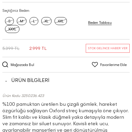
Seçtiğiniz Beden:
S
M
L
XL
XXL
Beden Tablosu
XXXL
5.399 TL
2.999 TL
STOK GELİNCE HABER VER
Mağazada Bul
Favorilerime Ekle
ÜRÜN BİLGİLERİ
Ürün Kodu 3250236.423
%100 pamuktan üretilen bu çizgili gömlek, hareket
özgürlüğü sağlayan Oxford streç kumaşıyla öne çıkıyor.
Slim fit kalıbı ve klasik düğmeli yaka detayıyla modern
ve zamansız bir siluet sunuyor. Kavisli etek ucu,
ayarlanabilir manşetleri ve geri dönüştürülmüş