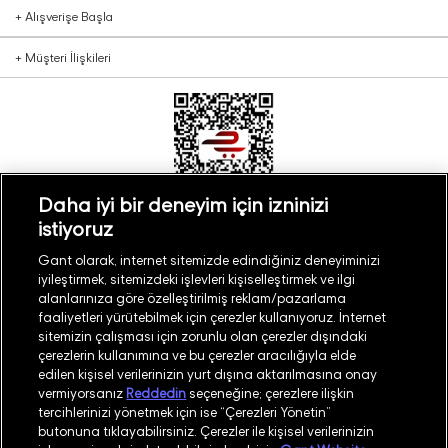
+
Alışverişe Başla
+
Müşteri İlişkileri
Daha iyi bir deneyim için izninizi
istiyoruz
Türkiye
Mağaza Bul
Gant olarak, internet sitemizde edindiğiniz deneyiminizi
iyileştirmek, sitemizdeki işlevleri kişiselleştirmek ve ilgi
alanlarınıza göre özelleştirilmiş reklam/pazarlama
faaliyetleri yürütebilmek için çerezler kullanıyoruz. İnternet
sitemizin çalışması için zorunlu olan çerezler dışındaki
çerezlerin kullanımına ve bu çerezler aracılığıyla elde
©
2026
GANT
edilen kişisel verilerinizin yurt dışına aktarılmasına onay
vermiyorsanız
Reddedin
seçeneğine; çerezlere ilişkin
tercihlerinizi yönetmek için ise “Çerezleri Yönetin”
İşlem Rehberi
Site Haritası
butonuna tıklayabilirsiniz. Çerezler ile kişisel verilerinizin