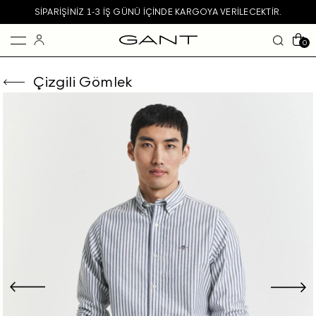
SIPARIŞINIZ 1-3 IŞ GÜNÜ IÇINDE KARGOYA VERILECEKTIR.
0
Çizgili Gömlek